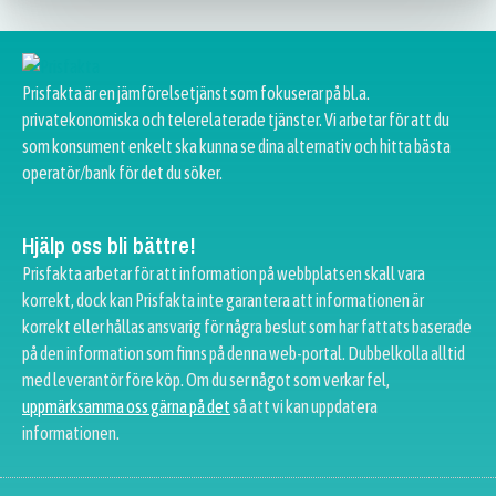
Prisfakta är en jämförelsetjänst som fokuserar på bl.a.
privatekonomiska och telerelaterade tjänster. Vi arbetar för att du
som konsument enkelt ska kunna se dina alternativ och hitta bästa
operatör/bank för det du söker.
Hjälp oss bli bättre!
Prisfakta arbetar för att information på webbplatsen skall vara
korrekt, dock kan Prisfakta inte garantera att informationen är
korrekt eller hållas ansvarig för några beslut som har fattats baserade
på den information som finns på denna web-portal. Dubbelkolla alltid
med leverantör före köp. Om du ser något som verkar fel,
uppmärksamma oss gärna på det
så att vi kan uppdatera
informationen.