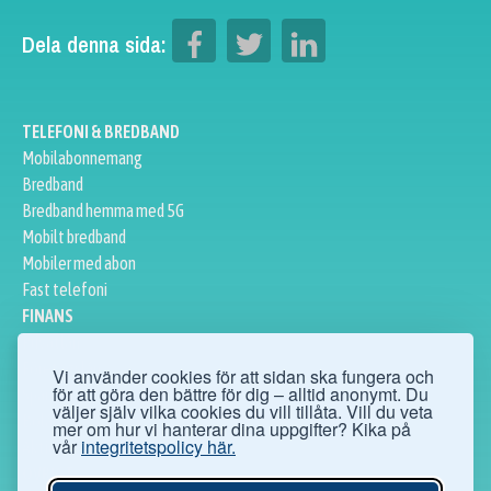
Dela denna sida:
TELEFONI & BREDBAND
Mobilabonnemang
Bredband
Bredband hemma med 5G
Mobilt bredband
Mobiler med abon
Fast telefoni
FINANS
Privatlån
Företagslån
Vi använder cookies för att sidan ska fungera och
för att göra den bättre för dig – alltid anonymt. Du
Sparkonto
väljer själv vilka cookies du vill tillåta. Vill du veta
Bolån
mer om hur vi hanterar dina uppgifter? Kika på
vår
integritetspolicy här.
Aktier
ÖVRIGT