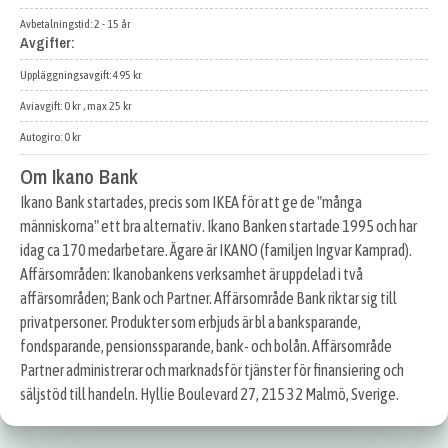
Avbetalningstid: 2 - 15 år
Avgifter:
Uppläggningsavgift: 495 kr
Aviavgift: 0 kr , max 25 kr
Autogiro: 0 kr
Om Ikano Bank
Ikano Bank startades, precis som IKEA för att ge de "många
människorna" ett bra alternativ. Ikano Banken startade 1995 och har
idag ca 170 medarbetare. Ägare är IKANO (familjen Ingvar Kamprad).
Affärsområden: Ikanobankens verksamhet är uppdelad i två
affärsområden; Bank och Partner. Affärsområde Bank riktar sig till
privatpersoner. Produkter som erbjuds är bl a banksparande,
fondsparande, pensionssparande, bank- och bolån. Affärsområde
Partner administrerar och marknadsför tjänster för finansiering och
säljstöd till handeln. Hyllie Boulevard 27, 215 32 Malmö, Sverige.