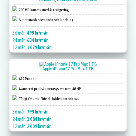
200 MP-kamera med AI-redigering
Supersnabb prestanda och laddning
36 mån:
499 kr/mån
24 mån:
634 kr/mån
12 mån:
1 079 kr/mån
Apple iPhone 17 Pro Max 1 TB
A19 Pro-chip
Avancerat proffskamerasystem med 48 MP
Tåligt Ceramic Shield - både fram och bak
36 mån:
799 kr/mån
24 mån:
1 084 kr/mån
12 mån:
2 009 kr/mån