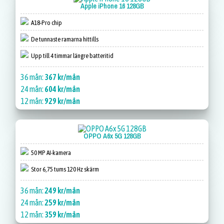
Apple iPhone 16 128GB
A18-Pro chip
De tunnaste ramarna hittills
Upp till 4 timmar längre batteritid
36 mån:
367 kr/mån
24 mån:
604 kr/mån
12 mån:
929 kr/mån
OPPO A6x 5G 128GB
50 MP AI-kamera
Stor 6,75 tums 120 Hz skärm
36 mån:
249 kr/mån
24 mån:
259 kr/mån
12 mån:
359 kr/mån