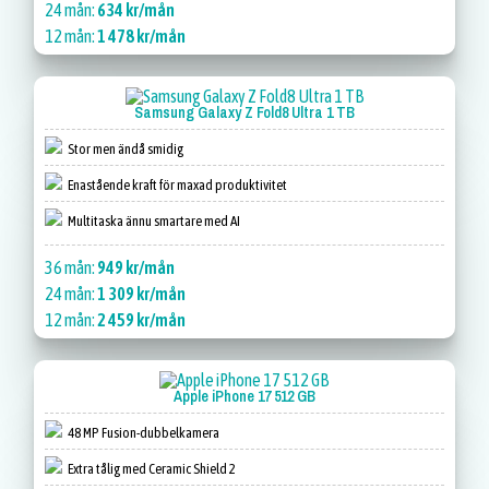
24 mån:
634 kr/mån
12 mån:
1 478 kr/mån
Samsung Galaxy Z Fold8 Ultra 1 TB
Stor men ändå smidig
Enastående kraft för maxad produktivitet
Multitaska ännu smartare med AI
36 mån:
949 kr/mån
24 mån:
1 309 kr/mån
12 mån:
2 459 kr/mån
Apple iPhone 17 512 GB
48 MP Fusion-dubbelkamera
Extra tålig med Ceramic Shield 2