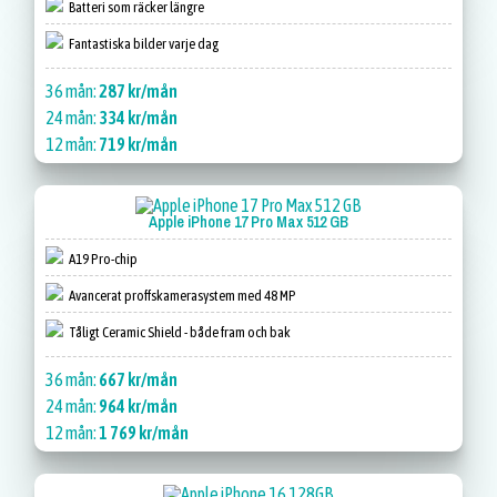
Batteri som räcker längre
Fantastiska bilder varje dag
36 mån:
287 kr/mån
24 mån:
334 kr/mån
12 mån:
719 kr/mån
Apple iPhone 17 Pro Max 512 GB
A19 Pro-chip
Avancerat proffskamerasystem med 48 MP
Tåligt Ceramic Shield - både fram och bak
36 mån:
667 kr/mån
24 mån:
964 kr/mån
12 mån:
1 769 kr/mån