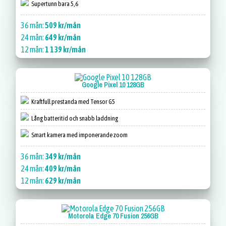
Supertunn bara 5,6
36 mån:
509 kr/mån
24 mån:
649 kr/mån
12 mån:
1 139 kr/mån
Google Pixel 10 128GB
Kraftfull prestanda med Tensor G5
Lång batteritid och snabb laddning
Smart kamera med imponerande zoom
36 mån:
349 kr/mån
24 mån:
409 kr/mån
12 mån:
629 kr/mån
Motorola Edge 70 Fusion 256GB