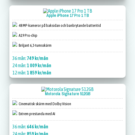
Apple iPhone 17 Pro 1 TB
48 MP-kameror på baksidan och banbrytande batteritid
A19 Pro-chip
Briljant 6,3-tumsskärm
36 mån:
749 kr/mån
24 mån:
1 009 kr/mån
12 mån:
1 859 kr/mån
Motorola Signature 512GB
Cinematisk skärm med Dolby Vision
Extrem prestanda med AI
36 mån:
646 kr/mån
24 mån:
859 kr/mån