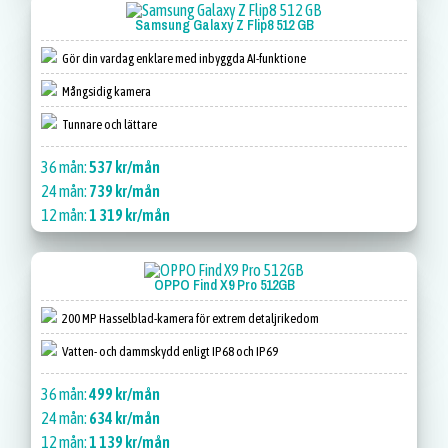
Samsung Galaxy Z Flip8 512 GB
Gör din vardag enklare med inbyggda AI-funktione
Mångsidig kamera
Tunnare och lättare
36 mån:
537 kr/mån
24 mån:
739 kr/mån
12 mån:
1 319 kr/mån
OPPO Find X9 Pro 512GB
200 MP Hasselblad-kamera för extrem detaljrikedom
Vatten- och dammskydd enligt IP68 och IP69
36 mån:
499 kr/mån
24 mån:
634 kr/mån
12 mån:
1 139 kr/mån