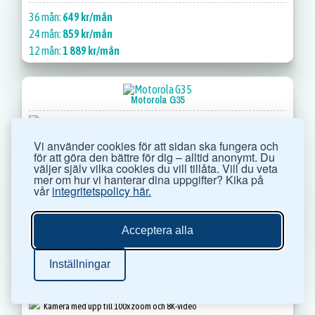
36 mån:
649 kr/mån
24 mån:
859 kr/mån
12 mån:
1 889 kr/mån
Motorola G35
50MP Quad Pixel-kamera
Vi använder cookies för att sidan ska fungera och
Vattenavvisande design
för att göra den bättre för dig – alltid anonymt. Du
väljer själv vilka cookies du vill tillåta. Vill du veta
36 mån:
357 kr/mån
mer om hur vi hanterar dina uppgifter? Kika på
+ 295 kr
vår
integritetspolicy här.
24 mån:
386 kr/mån
+ 295 kr
Acceptera alla
Google Pixel 10 Pro XL 256GB
Inställningar
AI med Gemini för allt från redigering till multitasking
Kamera med upp till 100x zoom och 8K-video