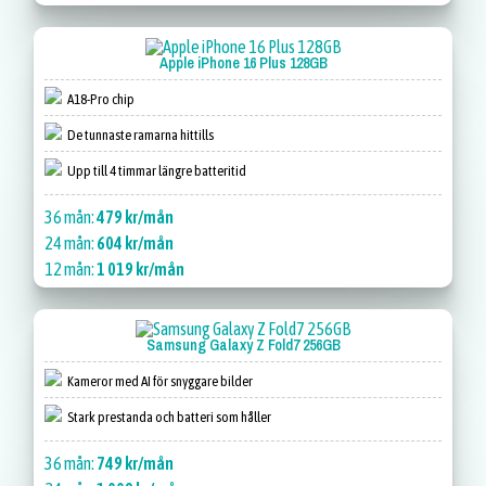
Apple iPhone 16 Plus 128GB
A18-Pro chip
De tunnaste ramarna hittills
Upp till 4 timmar längre batteritid
36 mån:
479 kr/mån
24 mån:
604 kr/mån
12 mån:
1 019 kr/mån
Samsung Galaxy Z Fold7 256GB
Kameror med AI för snyggare bilder
Stark prestanda och batteri som håller
36 mån:
749 kr/mån