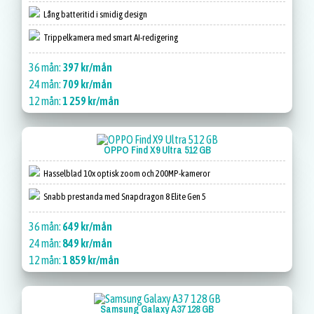
Lång batteritid i smidig design
Trippelkamera med smart AI-redigering
36 mån:
397 kr/mån
24 mån:
709 kr/mån
12 mån:
1 259 kr/mån
OPPO Find X9 Ultra 512 GB
Hasselblad 10x optisk zoom och 200MP-kameror
Snabb prestanda med Snapdragon 8 Elite Gen 5
36 mån:
649 kr/mån
24 mån:
849 kr/mån
12 mån:
1 859 kr/mån
Samsung Galaxy A37 128 GB