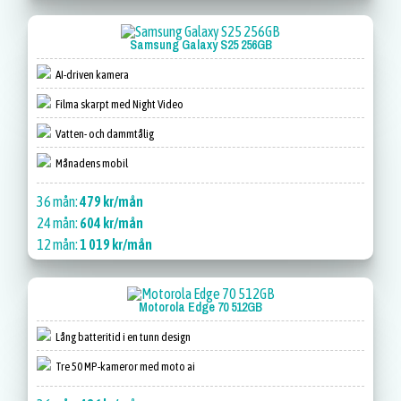
Samsung Galaxy S25 256GB
AI-driven kamera
Filma skarpt med Night Video
Vatten- och dammtålig
Månadens mobil
36 mån:
479 kr/mån
24 mån:
604 kr/mån
12 mån:
1 019 kr/mån
Motorola Edge 70 512GB
Lång batteritid i en tunn design
Tre 50 MP-kameror med moto ai