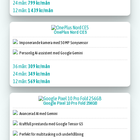
24 mån:
799 kr/mån
12 mån:
1 439 kr/mån
OnePlus Nord CE5
Imponerande kamera med 50 MP Sonysensor
Personlig AI-assistent med Google Gemini
36 mån:
309 kr/mån
24 mån:
349 kr/mån
12 mån:
569 kr/mån
Google Pixel 10 Pro Fold 256GB
Avancerad AI med Gemini
Kraftfull prestanda med Google Tensor G5
Perfekt för multitasking och underhållning