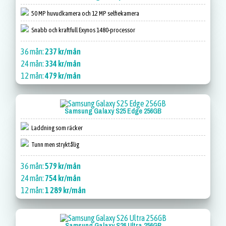
50 MP huvudkamera och 12 MP selfiekamera
Snabb och kraftfull Exynos 1480-processor
36 mån:
237 kr/mån
24 mån:
334 kr/mån
12 mån:
479 kr/mån
Samsung Galaxy S25 Edge 256GB
Laddning som räcker
Tunn men stryktålig
36 mån:
579 kr/mån
24 mån:
754 kr/mån
12 mån:
1 289 kr/mån
Samsung Galaxy S26 Ultra 256GB