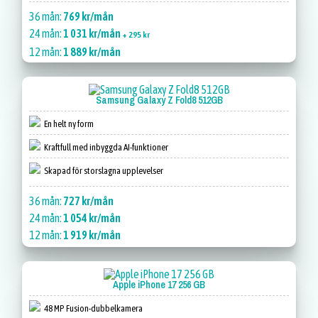
36 mån:
769 kr/mån
24 mån:
1 031 kr/mån
+ 295 kr
12 mån:
1 889 kr/mån
Samsung Galaxy Z Fold8 512GB
En helt ny form
Kraftfull med inbyggda AI-funktioner
Skapad för storslagna upplevelser
36 mån:
727 kr/mån
24 mån:
1 054 kr/mån
12 mån:
1 919 kr/mån
Apple iPhone 17 256 GB
48 MP Fusion-dubbelkamera