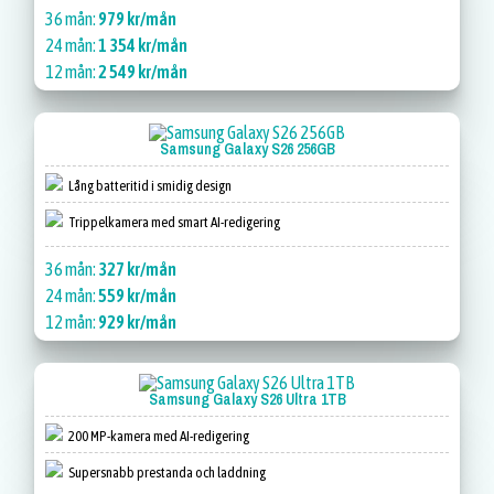
36 mån:
979 kr/mån
24 mån:
1 354 kr/mån
12 mån:
2 549 kr/mån
Samsung Galaxy S26 256GB
Lång batteritid i smidig design
Trippelkamera med smart AI-redigering
36 mån:
327 kr/mån
24 mån:
559 kr/mån
12 mån:
929 kr/mån
Samsung Galaxy S26 Ultra 1TB
200 MP-kamera med AI-redigering
Supersnabb prestanda och laddning