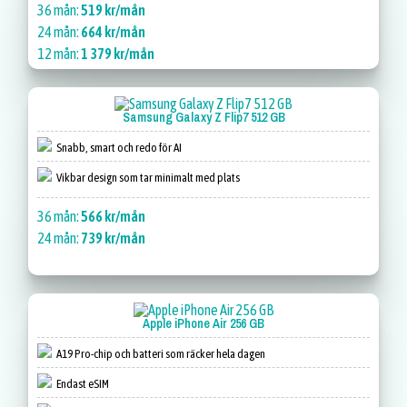
36 mån:
519 kr/mån
24 mån:
664 kr/mån
12 mån:
1 379 kr/mån
Samsung Galaxy Z Flip7 512 GB
Snabb, smart och redo för AI
Vikbar design som tar minimalt med plats
36 mån:
566 kr/mån
24 mån:
739 kr/mån
Apple iPhone Air 256 GB
A19 Pro-chip och batteri som räcker hela dagen
Endast eSIM