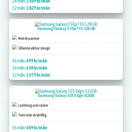
24 mån:
1 009 kr/mån
12 mån:
1 829 kr/mån
Samsung Galaxy Z Flip7 FE 128 GB
Med AI-partner
Slående vikbar design
36 mån:
499 kr/mån
24 mån:
634 kr/mån
12 mån:
1 079 kr/mån
Samsung Galaxy S25 Edge 512GB
Laddning som räcker
Tunn men stryktålig
36 mån:
609 kr/mån