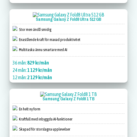
Samsung Galaxy Z Fold8 Ultra 512 GB
Stor men ändå smidig
Enastående kraft för maxad produktivitet
Multitaska ännu smartare med AI
36 mån:
829 kr/mån
24 mån:
1 129 kr/mån
12 mån:
2 129 kr/mån
Samsung Galaxy Z Fold8 1 TB
En helt ny form
Kraftfull med inbyggda AI-funktioner
Skapad för storslagna upplevelser