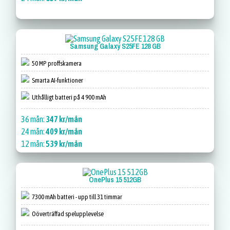
Samsung Galaxy S25FE 128 GB
50 MP proffskamera
Smarta AI-funktioner
Uthålligt batteri på 4 900 mAh
36 mån:
347 kr/mån
24 mån:
409 kr/mån
12 mån:
539 kr/mån
OnePlus 15 512GB
7300 mAh batteri - upp till 31 timmar
Oöverträffad spelupplevelse