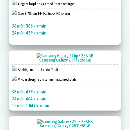
Elegant böjd design med Pantone färger
Stor 6,78 tum 144 Hz Super HD skärm
36 mån:
366 kr/mån
24 mån:
439 kr/mån
Samsung Galaxy Z Flip7 256 GB
Snabb, smart och redo för AI
Vikbar design som tar minimalt med plats
36 mån:
479 kr/mån
24 mån:
604 kr/mån
12 mån:
1 049 kr/mån
Samsung Galaxy S25FE 256GB