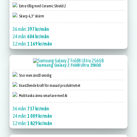
Extra tålig med Ceramic Shield 2
Skarp 6,3" skärm
36 mån:
397 kr/mån
24 mån:
604 kr/mån
12 mån:
1 169 kr/mån
Samsung Galaxy Z Fold8 Ultra 256GB
Stor men ändå smidig
Enastående kraft för maxad produktivitet
Multitaska ännu smartare med AI
36 mån:
737 kr/mån
24 mån:
1 009 kr/mån
12 mån:
1 829 kr/mån