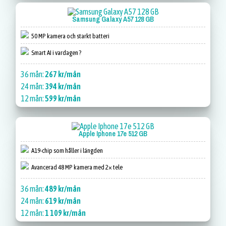
Samsung Galaxy A57 128 GB
50 MP kamera och starkt batteri
Smart AI i vardagen ?
36 mån:
267 kr/mån
24 mån:
394 kr/mån
12 mån:
599 kr/mån
Apple Iphone 17e 512 GB
A19-chip som håller i längden
Avancerad 48 MP kamera med 2× tele
36 mån:
489 kr/mån
24 mån:
619 kr/mån
12 mån:
1 109 kr/mån