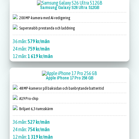
Samsung Galaxy S26 Ultra 512GB
200 MP-kamera med AI-redigering
Supersnabb prestanda och laddning
36 mån:
579 kr/mån
24 mån:
759 kr/mån
12 mån:
1 619 kr/mån
Apple iPhone 17 Pro 256 GB
48 MP-kameror på baksidan och banbrytande batteritid
A19 Pro-chip
Briljant 6,3-tumsskärm
36 mån:
527 kr/mån
24 mån:
754 kr/mån
12 mån:
1 319 kr/mån