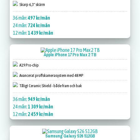
Skarp 6,3" skärm
36 mån:
497 kr/mån
24 mån:
724 kr/mån
12 mån:
1 439 kr/mån
Apple iPhone 17 Pro Max 2 TB
A19 Pro-chip
Avancerat proffskamerasystem med 48 MP
Tåligt Ceramic Shield - både fram och bak
36 mån:
949 kr/mån
24 mån:
1 309 kr/mån
12 mån:
2 459 kr/mån
Samsung Galaxy S26 512GB