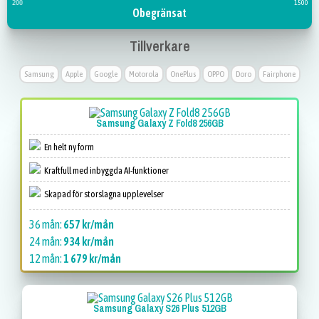
200
1500
Obegränsat
Tillverkare
Samsung
Apple
Google
Motorola
OnePlus
OPPO
Doro
Fairphone
Samsung Galaxy Z Fold8 256GB
En helt ny form
Kraftfull med inbyggda AI-funktioner
Skapad för storslagna upplevelser
36 mån:
657 kr/mån
24 mån:
934 kr/mån
12 mån:
1 679 kr/mån
Samsung Galaxy S26 Plus 512GB