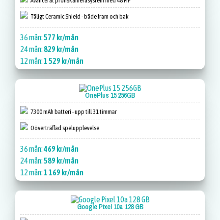
Avancerat proffskamerasystem med 48 MP
Tåligt Ceramic Shield - både fram och bak
36 mån:
577 kr/mån
24 mån:
829 kr/mån
12 mån:
1 529 kr/mån
OnePlus 15 256GB
7300 mAh batteri - upp till 31 timmar
Oöverträffad spelupplevelse
36 mån:
469 kr/mån
24 mån:
589 kr/mån
12 mån:
1 169 kr/mån
Google Pixel 10a 128 GB