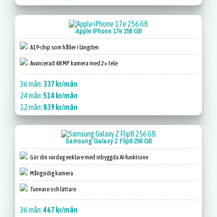
Apple iPhone 17e 256 GB
A19-chip som håller i längden
Avancerad 48 MP kamera med 2× tele
36 mån:
337 kr/mån
24 mån:
514 kr/mån
12 mån:
839 kr/mån
Samsung Galaxy Z Flip8 256 GB
Gör din vardag enklare med inbyggda AI-funktione
Mångsidig kamera
Tunnare och lättare
36 mån:
467 kr/mån