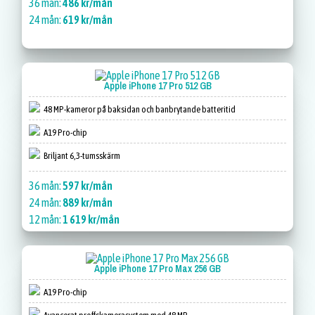
36 mån:
486 kr/mån
24 mån:
619 kr/mån
Apple iPhone 17 Pro 512 GB
48 MP-kameror på baksidan och banbrytande batteritid
A19 Pro-chip
Briljant 6,3-tumsskärm
36 mån:
597 kr/mån
24 mån:
889 kr/mån
12 mån:
1 619 kr/mån
Apple iPhone 17 Pro Max 256 GB
A19 Pro-chip