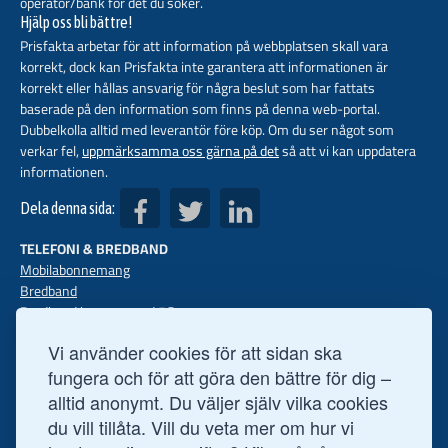
operatör/bank för det du söker.
Hjälp oss bli bättre!
Prisfakta arbetar för att information på webbplatsen skall vara
korrekt, dock kan Prisfakta inte garantera att informationen är
korrekt eller hållas ansvarig för några beslut som har fattats
baserade på den information som finns på denna web-portal.
Dubbelkolla alltid med leverantör före köp. Om du ser något som
verkar fel,
uppmärksamma oss gärna på det
så att vi kan uppdatera
informationen.
Dela denna sida:
TELEFONI & BREDBAND
Mobilabonnemang
Bredband
Bredband hemma med 5G
Mobilt bredband
Vi använder cookies för att sidan ska
Mobiler med abon
Fast telefoni
fungera och för att göra den bättre för dig –
FINANS
alltid anonymt. Du väljer själv vilka cookies
Privatlån
du vill tillåta. Vill du veta mer om hur vi
Företagslån