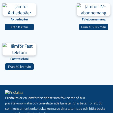
Aktiedepåer
TV-abonnemang
Från 0 kr/år
Från 109 kr/mån
Fast telefoni
Från 30 kr/mån
Prisfakta är en jämförelsetjänst som fokuserar på bl.a.
privatekonomiska och telerelaterade tjänster. Vi arbetar för att du
som konsument enkelt ska kunna se dina alternativ och hitta bästa