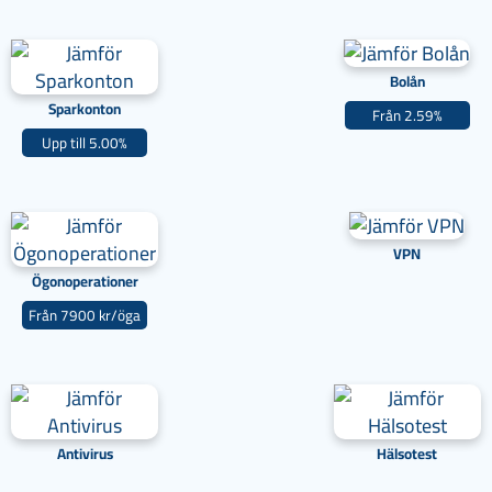
Bolån
Sparkonton
Från 2.59%
Upp till 5.00%
VPN
Ögonoperationer
Från 7900 kr/öga
Antivirus
Hälsotest