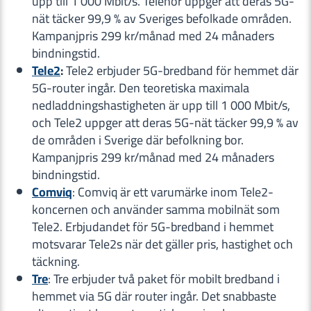
upp till 1 000 Mbit/s. Telenor uppger att deras 5G-
nät täcker 99,9 % av Sveriges befolkade områden.
Kampanjpris 299 kr/månad med 24 månaders
bindningstid.
Tele2
:
Tele2 erbjuder 5G-bredband för hemmet där
5G-router ingår. Den teoretiska maximala
nedladdningshastigheten är upp till 1 000 Mbit/s,
och Tele2 uppger att deras 5G-nät täcker 99,9 % av
de områden i Sverige där befolkning bor.
Kampanjpris 299 kr/månad med 24 månaders
bindningstid.
Comviq
: Comviq är ett varumärke inom Tele2-
koncernen och använder samma mobilnät som
Tele2. Erbjudandet för 5G-bredband i hemmet
motsvarar Tele2s när det gäller pris, hastighet och
täckning.
Tre
: Tre erbjuder två paket för mobilt bredband i
hemmet via 5G där router ingår. Det snabbaste