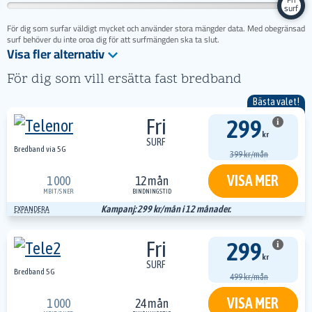
surf
För dig som surfar väldigt mycket och använder stora mängder data. Med obegränsad
surf behöver du inte oroa dig för att surfmängden ska ta slut.
Visa fler alternativ
För dig som vill ersätta fast bredband
Bästa valet!
Fri
299
i
kr
SURF
Bredband via 5G
399 kr/mån
VISA MER
1 000
12 mån
MBIT/S
NER
BINDNINGSTID
Kampanj: 299 kr/mån i 12 månader.
EXPANDERA
Fri
299
i
kr
SURF
Bredband 5G
499 kr/mån
VISA MER
1 000
24 mån