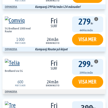
MBIT/S
NER
BINDNINGSTID
Kampanj: 299 kr/mån i 24 månader!
EXPANDERA
Fri
279
i
kr
SURF
5G Bredband 1000 med
449 kr/mån
Router
VISA MER
1 000
24 mån
MBIT/S
NER
BINDNINGSTID
Kampanj: Router på köpet
EXPANDERA
Fri
299
i
kr
SURF
Bredband via 5G
399 kr/mån
VISA MER
600
24 mån
MBIT/S
NER
BINDNINGSTID
EXPANDERA
Fri