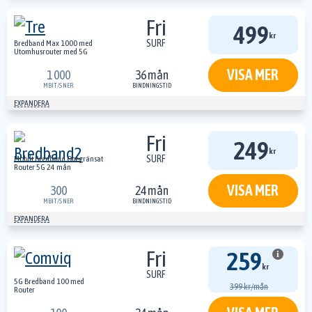
Fri
499
kr
SURF
Bredband Max 1000 med
Utomhusrouter med 5G
VISA MER
1 000
36 mån
MBIT/S
NER
BINDNINGSTID
EXPANDERA
Fri
249
kr
SURF
Mobilt Bredband Obegränsat
Router 5G 24 mån
VISA MER
300
24 mån
MBIT/S
NER
BINDNINGSTID
EXPANDERA
Fri
259
i
kr
SURF
5G Bredband 100 med
399 kr/mån
Router