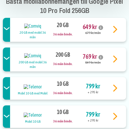
Bästa mobilabonnemangen till Google Pixel
10 Pro Fold 256GB
20 GB
649 kr
i
20 GB med mobil 36
679 kr/mån
36 mån bindn.
mån
200 GB
769 kr
i
200 GB med mobil 36
849 kr/mån
36 mån bindn.
mån
10 GB
799 kr
+ 295 kr
36 mån bindn.
Mobil 10 GB med Mobil
10 GB
799 kr
+ 295 kr
36 mån bindn.
Mobil 10 GB