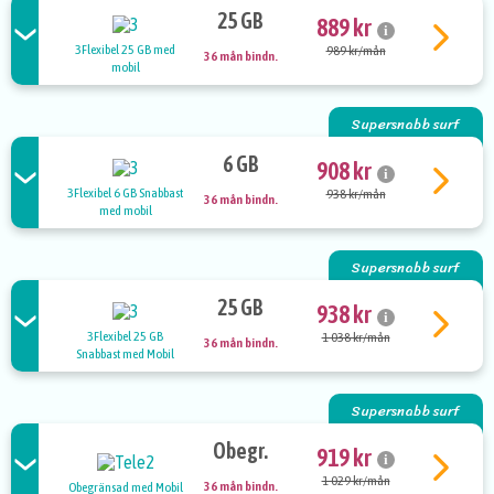
25 GB
889 kr
i
3Flexibel 25 GB med
989 kr/mån
36 mån bindn.
mobil
Supersnabb surf
6 GB
908 kr
i
3Flexibel 6 GB Snabbast
938 kr/mån
36 mån bindn.
med mobil
Supersnabb surf
25 GB
938 kr
i
3Flexibel 25 GB
1 038 kr/mån
36 mån bindn.
Snabbast med Mobil
Supersnabb surf
Obegr.
919 kr
i
1 029 kr/mån
36 mån bindn.
Obegränsad med Mobil