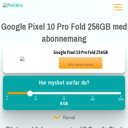
Google Pixel 10 Pro Fold 256GB med
abonnemang
Google Pixel 10 Pro Fold 256GB
Välj annan mobil
Hur mycket surfar du?
0
10
50
100
1000
8 GB
Fler val