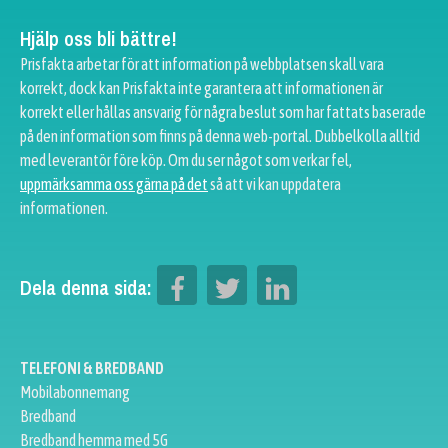
Hjälp oss bli bättre!
Prisfakta arbetar för att information på webbplatsen skall vara
korrekt, dock kan Prisfakta inte garantera att informationen är
korrekt eller hållas ansvarig för några beslut som har fattats baserade
på den information som finns på denna web-portal. Dubbelkolla alltid
med leverantör före köp. Om du ser något som verkar fel,
uppmärksamma oss gärna på det
så att vi kan uppdatera
informationen.
Dela denna sida:
TELEFONI & BREDBAND
Mobilabonnemang
Bredband
Bredband hemma med 5G