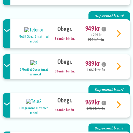
Supersnabb surf
949 kr
Obegr.
i
+ 295 kr
Mobil Obegränsat med
36 mån bindn.
999 kr/mån
mobil
Obegr.
989 kr
i
3Flexibel Obegränsat
1 089 kr/mån
36 mån bindn.
med mobil
Supersnabb surf
Obegr.
969 kr
i
Obegränsad Max med
1 069 kr/mån
36 mån bindn.
mobil
Supersnabb surf