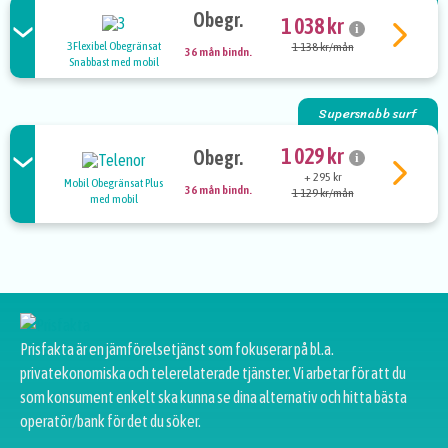
Obegr.
1 038 kr
i
3Flexibel Obegränsat
1 138 kr/mån
36 mån bindn.
Snabbast med mobil
Supersnabb surf
1 029 kr
Obegr.
i
+ 295 kr
Mobil Obegränsat Plus
36 mån bindn.
1 129 kr/mån
med mobil
Prisfakta är en jämförelsetjänst som fokuserar på bl.a.
privatekonomiska och telerelaterade tjänster. Vi arbetar för att du
som konsument enkelt ska kunna se dina alternativ och hitta bästa
operatör/bank för det du söker.