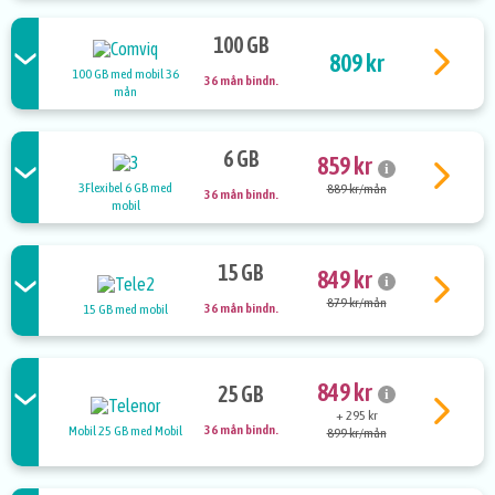
100 GB
809 kr
100 GB med mobil 36
36 mån bindn.
mån
6 GB
859 kr
i
3Flexibel 6 GB med
889 kr/mån
36 mån bindn.
mobil
15 GB
849 kr
i
879 kr/mån
36 mån bindn.
15 GB med mobil
849 kr
25 GB
i
+ 295 kr
36 mån bindn.
Mobil 25 GB med Mobil
899 kr/mån