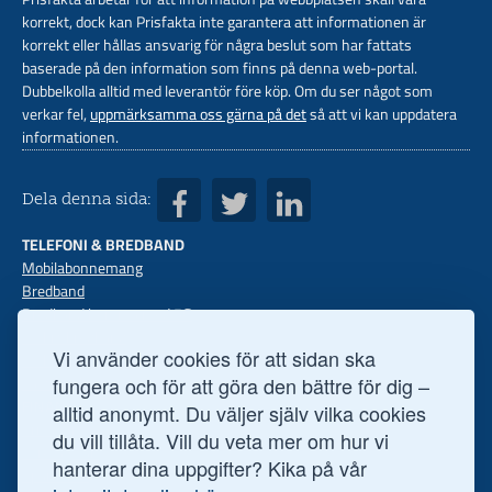
korrekt, dock kan Prisfakta inte garantera att informationen är
korrekt eller hållas ansvarig för några beslut som har fattats
baserade på den information som finns på denna web-portal.
Dubbelkolla alltid med leverantör före köp. Om du ser något som
verkar fel,
uppmärksamma oss gärna på det
så att vi kan uppdatera
informationen.
Dela denna sida:
TELEFONI & BREDBAND
Mobilabonnemang
Bredband
Bredband hemma med 5G
Mobilt bredband
Vi använder cookies för att sidan ska
Mobiler med abon
Fast telefoni
fungera och för att göra den bättre för dig –
FINANS
alltid anonymt. Du väljer själv vilka cookies
Privatlån
du vill tillåta. Vill du veta mer om hur vi
Företagslån
hanterar dina uppgifter? Kika på vår
Sparkonto