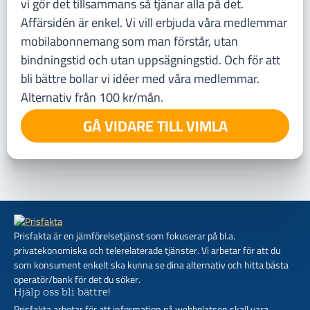
vi gör det tillsammans så tjänar alla på det.
Affärsidén är enkel. Vi vill erbjuda våra medlemmar
mobilabonnemang som man förstår, utan
bindningstid och utan uppsägningstid. Och för att
bli bättre bollar vi idéer med våra medlemmar.
Alternativ från 100 kr/mån.
GÅ VIDARE TILL VIMLA
Prisfakta är en jämförelsetjänst som fokuserar på bl.a.
privatekonomiska och telerelaterade tjänster. Vi arbetar för att du
som konsument enkelt ska kunna se dina alternativ och hitta bästa
operatör/bank för det du söker.
Hjälp oss bli bättre!
Prisfakta arbetar för att information på webbplatsen skall vara