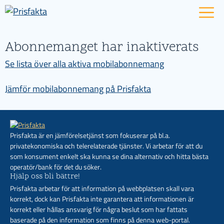
Abonnemanget har inaktiverats
Se lista över alla aktiva mobilabonnemang
Jämför mobilabonnemang på Prisfakta
Prisfakta är en jämförelsetjänst som fokuserar på bl.a.
privatekonomiska och telerelaterade tjänster. Vi arbetar för att du
som konsument enkelt ska kunna se dina alternativ och hitta bästa
operatör/bank för det du söker.
Hjälp oss bli bättre!
Prisfakta arbetar för att information på webbplatsen skall vara
korrekt, dock kan Prisfakta inte garantera att informationen är
korrekt eller hållas ansvarig för några beslut som har fattats
baserade på den information som finns på denna web-portal.