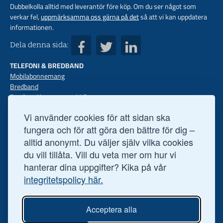
Dubbelkolla alltid med leverantör före köp. Om du ser något som
verkar fel,
uppmärksamma oss gärna på det
så att vi kan uppdatera
informationen.
Dela denna sida:
TELEFONI & BREDBAND
Mobilabonnemang
Bredband
Bredband hemma med 5G
Mobilt bredband
Vi använder cookies för att sidan ska
Mobiler med abon
Fast telefoni
fungera och för att göra den bättre för dig –
FINANS
alltid anonymt. Du väljer själv vilka cookies
Privatlån
du vill tillåta. Vill du veta mer om hur vi
Företagslån
hanterar dina uppgifter? Kika på vår
Sparkonto
integritetspolicy här.
Bolån
Aktier
ÖVRIGT
Acceptera alla
Ögonoperationer
Hälsofakta