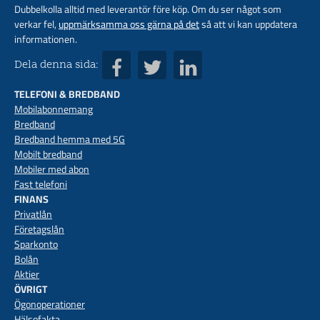
Dubbelkolla alltid med leverantör före köp. Om du ser något som
verkar fel,
uppmärksamma oss gärna på det
så att vi kan uppdatera
informationen.
Dela denna sida:
TELEFONI & BREDBAND
Mobilabonnemang
Bredband
Bredband hemma med 5G
Mobilt bredband
Mobiler med abon
Fast telefoni
FINANS
Privatlån
Företagslån
Sparkonto
Bolån
Aktier
ÖVRIGT
Ögonoperationer
Hälsofakta