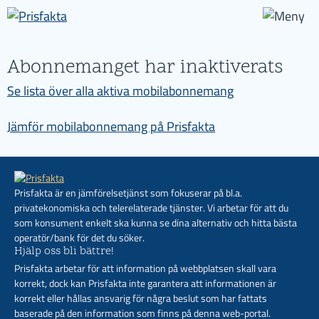
Abonnemanget har inaktiverats
Se lista över alla aktiva mobilabonnemang
Jämför mobilabonnemang på Prisfakta
Prisfakta är en jämförelsetjänst som fokuserar på bl.a.
privatekonomiska och telerelaterade tjänster. Vi arbetar för att du
som konsument enkelt ska kunna se dina alternativ och hitta bästa
operatör/bank för det du söker.
Hjälp oss bli bättre!
Prisfakta arbetar för att information på webbplatsen skall vara
korrekt, dock kan Prisfakta inte garantera att informationen är
korrekt eller hållas ansvarig för några beslut som har fattats
baserade på den information som finns på denna web-portal.