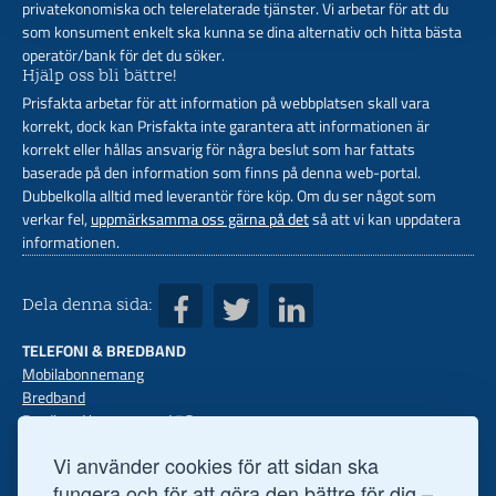
privatekonomiska och telerelaterade tjänster. Vi arbetar för att du
som konsument enkelt ska kunna se dina alternativ och hitta bästa
operatör/bank för det du söker.
Hjälp oss bli bättre!
Prisfakta arbetar för att information på webbplatsen skall vara
korrekt, dock kan Prisfakta inte garantera att informationen är
korrekt eller hållas ansvarig för några beslut som har fattats
baserade på den information som finns på denna web-portal.
Dubbelkolla alltid med leverantör före köp. Om du ser något som
verkar fel,
uppmärksamma oss gärna på det
så att vi kan uppdatera
informationen.
Dela denna sida:
TELEFONI & BREDBAND
Mobilabonnemang
Bredband
Bredband hemma med 5G
Mobilt bredband
Vi använder cookies för att sidan ska
Mobiler med abon
Fast telefoni
fungera och för att göra den bättre för dig –