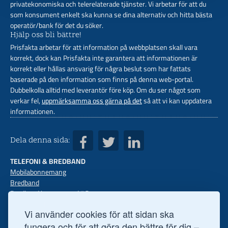
privatekonomiska och telerelaterade tjänster. Vi arbetar för att du
som konsument enkelt ska kunna se dina alternativ och hitta bästa
operatör/bank för det du söker.
Hjälp oss bli bättre!
Prisfakta arbetar för att information på webbplatsen skall vara
korrekt, dock kan Prisfakta inte garantera att informationen är
korrekt eller hållas ansvarig för några beslut som har fattats
baserade på den information som finns på denna web-portal.
Dubbelkolla alltid med leverantör före köp. Om du ser något som
verkar fel,
uppmärksamma oss gärna på det
så att vi kan uppdatera
informationen.
Dela denna sida:
TELEFONI & BREDBAND
Mobilabonnemang
Bredband
Bredband hemma med 5G
Mobilt bredband
Vi använder cookies för att sidan ska
Mobiler med abon
Fast telefoni
fungera och för att göra den bättre för dig –