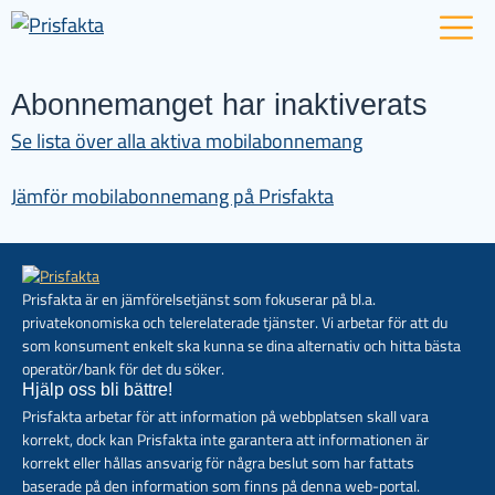
Abonnemanget har inaktiverats
Se lista över alla aktiva mobilabonnemang
Jämför mobilabonnemang på Prisfakta
Prisfakta är en jämförelsetjänst som fokuserar på bl.a.
privatekonomiska och telerelaterade tjänster. Vi arbetar för att du
som konsument enkelt ska kunna se dina alternativ och hitta bästa
operatör/bank för det du söker.
Hjälp oss bli bättre!
Prisfakta arbetar för att information på webbplatsen skall vara
korrekt, dock kan Prisfakta inte garantera att informationen är
korrekt eller hållas ansvarig för några beslut som har fattats
baserade på den information som finns på denna web-portal.