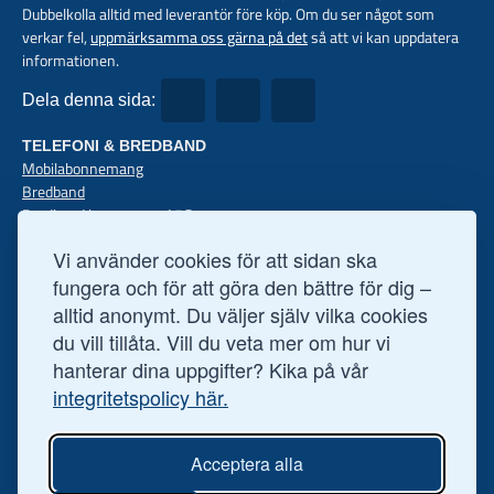
Dubbelkolla alltid med leverantör före köp. Om du ser något som
verkar fel,
uppmärksamma oss gärna på det
så att vi kan uppdatera
informationen.
Dela denna sida:
TELEFONI & BREDBAND
Mobilabonnemang
Bredband
Bredband hemma med 5G
Mobilt bredband
Vi använder cookies för att sidan ska
Mobiler med abon
Fast telefoni
fungera och för att göra den bättre för dig –
FINANS
alltid anonymt. Du väljer själv vilka cookies
Privatlån
du vill tillåta. Vill du veta mer om hur vi
Företagslån
hanterar dina uppgifter? Kika på vår
Sparkonto
integritetspolicy här.
Bolån
Aktier
ÖVRIGT
Acceptera alla
Ögonoperationer
Hälsofakta