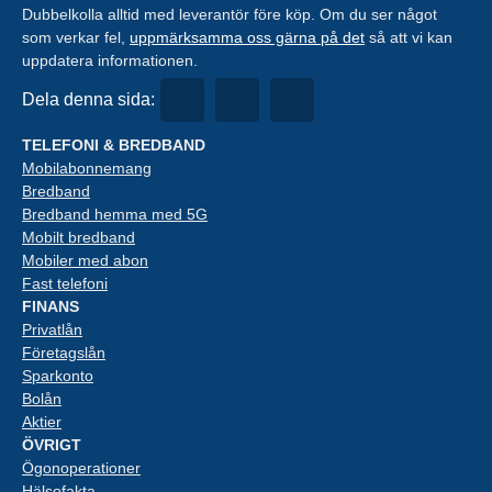
Dubbelkolla alltid med leverantör före köp. Om du ser något
som verkar fel,
uppmärksamma oss gärna på det
så att vi kan
uppdatera informationen.
Dela denna sida:
TELEFONI & BREDBAND
Mobilabonnemang
Bredband
Bredband hemma med 5G
Mobilt bredband
Mobiler med abon
Fast telefoni
FINANS
Privatlån
Företagslån
Sparkonto
Bolån
Aktier
ÖVRIGT
Ögonoperationer
Hälsofakta