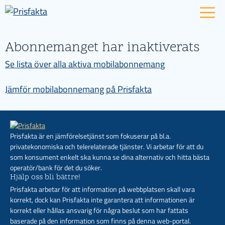
Abonnemanget har inaktiverats
Se lista över alla aktiva mobilabonnemang
Jämför mobilabonnemang på Prisfakta
Prisfakta är en jämförelsetjänst som fokuserar på bl.a.
privatekonomiska och telerelaterade tjänster. Vi arbetar för att du
som konsument enkelt ska kunna se dina alternativ och hitta bästa
operatör/bank för det du söker.
Hjälp oss bli bättre!
Prisfakta arbetar för att information på webbplatsen skall vara
korrekt, dock kan Prisfakta inte garantera att informationen är
korrekt eller hållas ansvarig för några beslut som har fattats
baserade på den information som finns på denna web-portal.