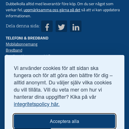
Dubbelkolla alltid med leverantör före köp. Om du ser något som
verkar fel,
uppmärksamma oss gärna på det
så att vi kan uppdatera
informationen.
Dela denna sida:
TELEFONI & BREDBAND
Mobilabonnemang
Bredband
Bredband hemma med 5G
Mobilt bredband
Vi använder cookies för att sidan ska
Mobiler med abon
Fast telefoni
fungera och för att göra den bättre för dig –
FINANS
alltid anonymt. Du väljer själv vilka cookies
Privatlån
du vill tillåta. Vill du veta mer om hur vi
Företagslån
hanterar dina uppgifter? Kika på vår
Sparkonto
integritetspolicy här.
Bolån
Aktier
ÖVRIGT
Acceptera alla
Ögonoperationer
Hälsofakta