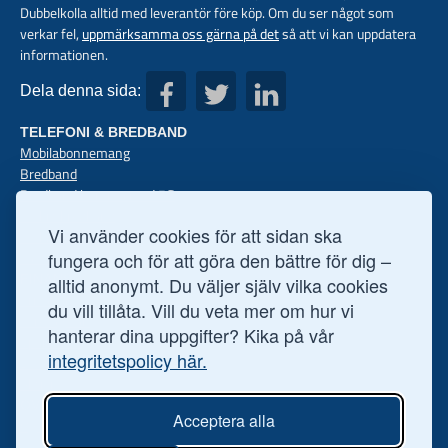
Dubbelkolla alltid med leverantör före köp. Om du ser något som
verkar fel,
uppmärksamma oss gärna på det
så att vi kan uppdatera
informationen.
Dela denna sida:
TELEFONI & BREDBAND
Mobilabonnemang
Bredband
Bredband hemma med 5G
Mobilt bredband
Vi använder cookies för att sidan ska
Mobiler med abon
Fast telefoni
fungera och för att göra den bättre för dig –
FINANS
alltid anonymt. Du väljer själv vilka cookies
Privatlån
du vill tillåta. Vill du veta mer om hur vi
Företagslån
hanterar dina uppgifter? Kika på vår
Sparkonto
integritetspolicy här.
Bolån
Aktier
ÖVRIGT
Acceptera alla
Ögonoperationer
Hälsofakta