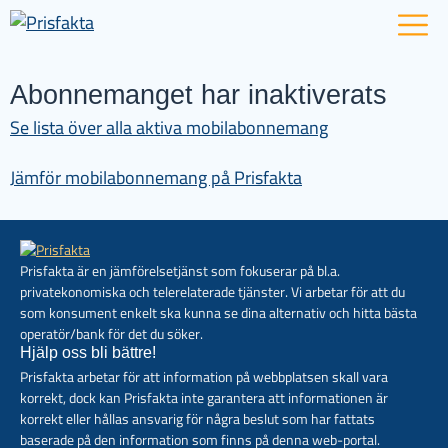
Abonnemanget har inaktiverats
Se lista över alla aktiva mobilabonnemang
Jämför mobilabonnemang på Prisfakta
Prisfakta är en jämförelsetjänst som fokuserar på bl.a.
privatekonomiska och telerelaterade tjänster. Vi arbetar för att du
som konsument enkelt ska kunna se dina alternativ och hitta bästa
operatör/bank för det du söker.
Hjälp oss bli bättre!
Prisfakta arbetar för att information på webbplatsen skall vara
korrekt, dock kan Prisfakta inte garantera att informationen är
korrekt eller hållas ansvarig för några beslut som har fattats
baserade på den information som finns på denna web-portal.