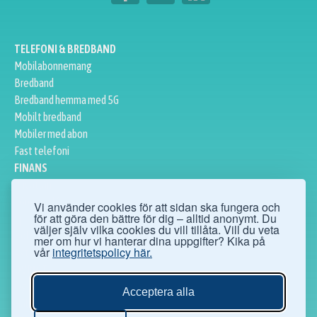
TELEFONI & BREDBAND
Mobilabonnemang
Bredband
Bredband hemma med 5G
Mobilt bredband
Mobiler med abon
Fast telefoni
FINANS
Privatlån
Företagslån
Vi använder cookies för att sidan ska fungera och
för att göra den bättre för dig – alltid anonymt. Du
Sparkonto
väljer själv vilka cookies du vill tillåta. Vill du veta
Bolån
mer om hur vi hanterar dina uppgifter? Kika på
vår
integritetspolicy här.
Aktier
ÖVRIGT
Ögonoperationer
Acceptera alla
Hälsofakta