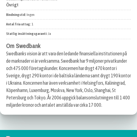
Övrigt
Bindningstid:
Ingen
Antal fria uttag:
1
Statlig insättningsgaranti:
Ja
Om Swedbank
Swedbanks vision är att vara den ledande finansiella institutionen på
de marknader vi är verksamma. Swedbank har 9 miljoner privatkunder
och 475 000 företagskunder. Koncernen har drygt 470 kontor i
Sverige, drygt 290 kontor i de baltiska länderna samt drygt 190 kontor
i Ukraina. Koncernen har även verksamhet i Helsingfors, Kaliningrad,
Köpenhamn, Luxemburg, Moskva, New York, Oslo, Shanghai, St
Petersburg och Tokyo. År 2006 uppgick balansomslutningen till 1 400
miljarder kronor och antalet anställda var cirka 17 000.