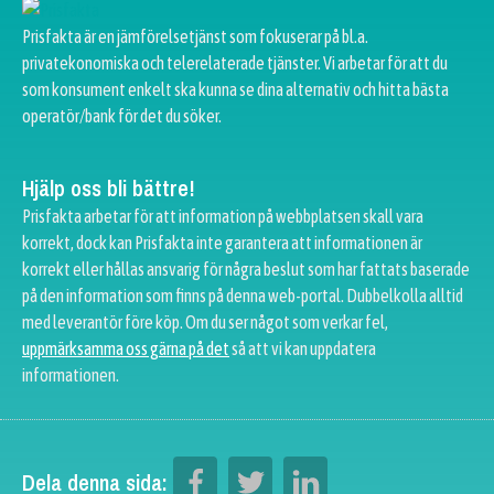
Prisfakta är en jämförelsetjänst som fokuserar på bl.a.
privatekonomiska och telerelaterade tjänster. Vi arbetar för att du
som konsument enkelt ska kunna se dina alternativ och hitta bästa
operatör/bank för det du söker.
Hjälp oss bli bättre!
Prisfakta arbetar för att information på webbplatsen skall vara
korrekt, dock kan Prisfakta inte garantera att informationen är
korrekt eller hållas ansvarig för några beslut som har fattats baserade
på den information som finns på denna web-portal. Dubbelkolla alltid
med leverantör före köp. Om du ser något som verkar fel,
uppmärksamma oss gärna på det
så att vi kan uppdatera
informationen.
Dela denna sida: