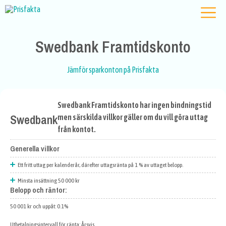
Swedbank Framtidskonto
Jämför sparkonton på Prisfakta
Swedbank Framtidskonto har ingen bindningstid
Swedbank
men särskilda villkor gäller om du vill göra uttag
från kontot.
Generella villkor
Ett fritt uttag per kalenderår, därefter uttagsränta på 1 % av uttaget belopp.
Minsta insättning 50 000 kr
Belopp och räntor:
50 001 kr och uppåt: 0.1%
Utbetalningsintervall för ränta: Årsvis