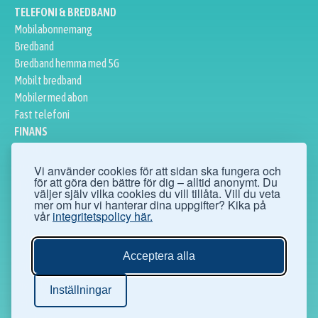
TELEFONI & BREDBAND
Mobilabonnemang
Bredband
Bredband hemma med 5G
Mobilt bredband
Mobiler med abon
Fast telefoni
FINANS
Privatlån
Företagslån
Vi använder cookies för att sidan ska fungera och
för att göra den bättre för dig – alltid anonymt. Du
Sparkonto
väljer själv vilka cookies du vill tillåta. Vill du veta
Bolån
mer om hur vi hanterar dina uppgifter? Kika på
vår
integritetspolicy här.
Aktier
ÖVRIGT
Ögonoperationer
Acceptera alla
Hälsofakta
Digital säkerhet
Inställningar
Personlig säkerhet