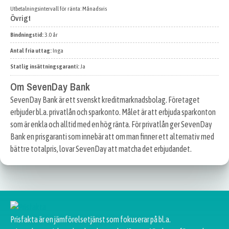
Utbetalningsintervall för ränta: Månadsvis
Övrigt
Bindningstid:
3.0 år
Antal fria uttag:
Inga
Statlig insättningsgaranti:
Ja
Om SevenDay Bank
SevenDay Bank är ett svenskt kreditmarknadsbolag. Företaget
erbjuder bl.a. privatlån och sparkonto. Målet är att erbjuda sparkonton
som är enkla och alltid med en hög ränta. För privatlån ger SevenDay
Bank en prisgaranti som innebär att om man finner ett alternativ med
bättre totalpris, lovar SevenDay att matcha det erbjudandet.
Prisfakta är en jämförelsetjänst som fokuserar på bl.a.