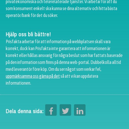
privatekonomiska och telerelaterade tjänster. Vi arbetar för att du
som konsument enkelt ska kunna se dina alternativ och hitta bästa
operatör/bank för det du söker.
Hjälp oss bli bättre!
Prisfakta arbetar för att information på webbplatsen skall vara
korrekt, dock kan Prisfakta inte garantera att informationen är
korrekt eller hållas ansvarig för några beslut som har fattats baserade
på den information som finns på denna web-portal. Dubbelkolla alltid
med leverantör före köp. Om du ser något som verkar fel,
uppmärksamma oss gärna på det
så att vi kan uppdatera
informationen.
Dela denna sida: