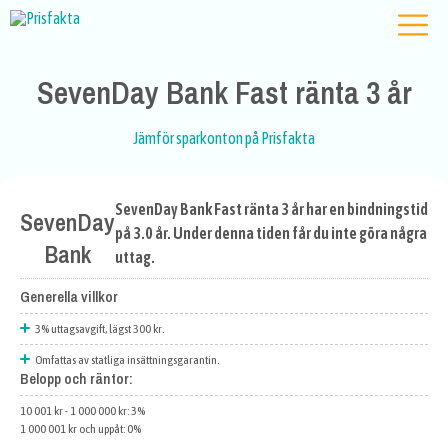
SevenDay Bank Fast ränta 3 år
Jämför sparkonton på Prisfakta
SevenDay Bank Fast ränta 3 år har en bindningstid
SevenDay
på 3.0 år. Under denna tiden får du inte göra några
Bank
uttag.
Generella villkor
3% uttagsavgift, lägst 300 kr.
Omfattas av statliga insättningsgarantin.
Belopp och räntor:
10 001 kr - 1 000 000 kr: 3%
1 000 001 kr och uppåt: 0%