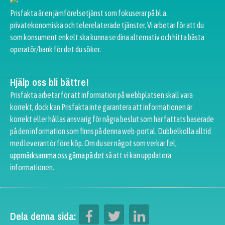
Prisfakta är en jämförelsetjänst som fokuserar på bl.a.
privatekonomiska och telerelaterade tjänster. Vi arbetar för att du
som konsument enkelt ska kunna se dina alternativ och hitta bästa
operatör/bank för det du söker.
Hjälp oss bli bättre!
Prisfakta arbetar för att information på webbplatsen skall vara
korrekt, dock kan Prisfakta inte garantera att informationen är
korrekt eller hållas ansvarig för några beslut som har fattats baserade
på den information som finns på denna web-portal. Dubbelkolla alltid
med leverantör före köp. Om du ser något som verkar fel,
uppmärksamma oss gärna på det
så att vi kan uppdatera
informationen.
Dela denna sida: