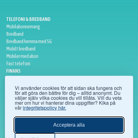
TELEFONI & BREDBAND
Mobilabonnemang
Bredband
Bredband hemma med 5G
Mobilt bredband
Mobiler med abon
Fast telefoni
FINANS
Privatlån
Företagslån
Vi använder cookies för att sidan ska fungera och
för att göra den bättre för dig – alltid anonymt. Du
Sparkonto
väljer själv vilka cookies du vill tillåta. Vill du veta
Bolån
mer om hur vi hanterar dina uppgifter? Kika på
vår
integritetspolicy här.
Aktier
ÖVRIGT
Ögonoperationer
Acceptera alla
Hälsofakta
Digital säkerhet