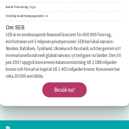
Antal fria uttag:
Inga
Statlig insättningsgaranti:
Ja
Om SEB
SEB är en nordeuropeisk finansiell koncern för 400 000 företag,
institutioner och 5 miljoner privatpersoner. SEB har lokal närvaro i
Norden, Baltikum, Tyskland, Ukraina och Ryssland, och har genom sitt
internationella nätverk global närvaro i ytterligare tio länder. Den 30
juni 2007 uppgick koncernens balansomslutning till 2 188 miljarder
kronor och förvaltat kapital till 1 403 miljarder kronor. Koncernen har
cirka 20 000 anställda.
Besök nu!