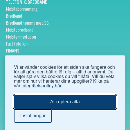
TELEFONI & BREDBAND
Mobilabonnemang
Bredband
Bredband hemma med 5G
Mobilt bredband
Mobiler med abon
Fast telefoni
FINANS
Privatlån
Företagslån
Vi använder cookies för att sidan ska fungera och
för att göra den bättre för dig – alltid anonymt. Du
Sparkonto
väljer själv vilka cookies du vill tillåta. Vill du veta
Bolån
mer om hur vi hanterar dina uppgifter? Kika på
vår
integritetspolicy här.
Aktier
ÖVRIGT
Ögonoperationer
Acceptera alla
Hälsofakta
Digital säkerhet
Inställningar
Personlig säkerhet
TV-abonnemang