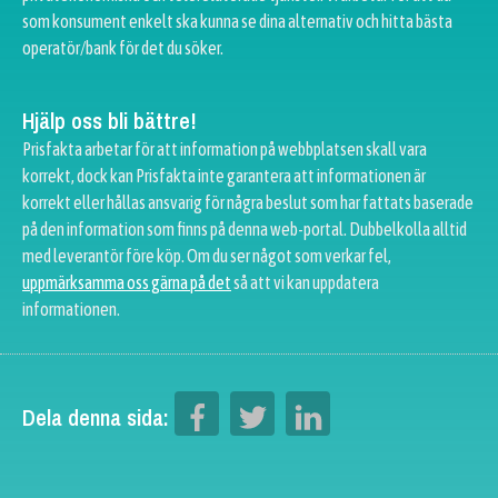
som konsument enkelt ska kunna se dina alternativ och hitta bästa
operatör/bank för det du söker.
Hjälp oss bli bättre!
Prisfakta arbetar för att information på webbplatsen skall vara
korrekt, dock kan Prisfakta inte garantera att informationen är
korrekt eller hållas ansvarig för några beslut som har fattats baserade
på den information som finns på denna web-portal. Dubbelkolla alltid
med leverantör före köp. Om du ser något som verkar fel,
uppmärksamma oss gärna på det
så att vi kan uppdatera
informationen.
Dela denna sida: