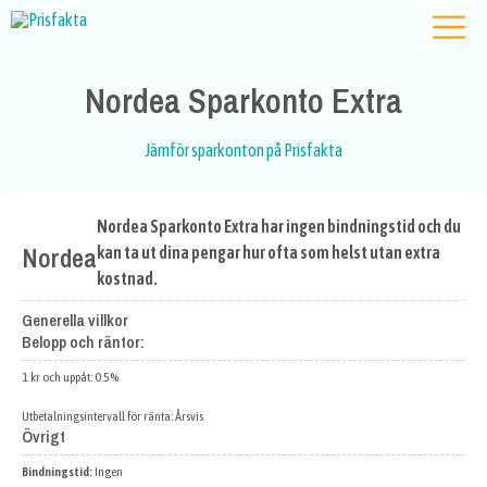
Nordea Sparkonto Extra
Jämför sparkonton på Prisfakta
Nordea Sparkonto Extra har ingen bindningstid och du
Nordea
kan ta ut dina pengar hur ofta som helst utan extra
kostnad.
Generella villkor
Belopp och räntor:
1 kr och uppåt: 0.5%
Utbetalningsintervall för ränta: Årsvis
Övrigt
Bindningstid:
Ingen