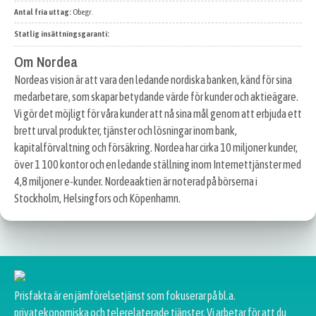
Antal fria uttag:
Obegr.
Statlig insättningsgaranti:
Om Nordea
Nordeas vision är att vara den ledande nordiska banken, känd för sina
medarbetare, som skapar betydande värde för kunder och aktieägare.
Vi gör det möjligt för våra kunder att nå sina mål genom att erbjuda ett
brett urval produkter, tjänster och lösningar inom bank,
kapitalförvaltning och försäkring. Nordea har cirka 10 miljoner kunder,
över 1 100 kontor och en ledande ställning inom Internettjänster med
4,8 miljoner e-kunder. Nordeaaktien är noterad på börserna i
Stockholm, Helsingfors och Köpenhamn.
Prisfakta är en jämförelsetjänst som fokuserar på bl.a.
privatekonomiska och telerelaterade tjänster. Vi arbetar för att du