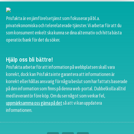
Prisfakta är en jämförelsetjänst som fokuserar på bl.a.
privatekonomiska och telerelaterade tjänster. Vi arbetar för att du
som konsument enkelt ska kunna se dina alternativ och hitta bästa
operatör/bank för det du söker.
Hjälp oss bli bättre!
Prisfakta arbetar för att information på webbplatsen skall vara
korrekt, dock kan Prisfakta inte garantera att informationen är
korrekt eller hållas ansvarig för några beslut som har fattats baserade
på den information som finns på denna web-portal. Dubbelkolla alltid
med leverantör före köp. Om du ser något som verkar fel,
uppmärksamma oss gärna på det
så att vi kan uppdatera
informationen.