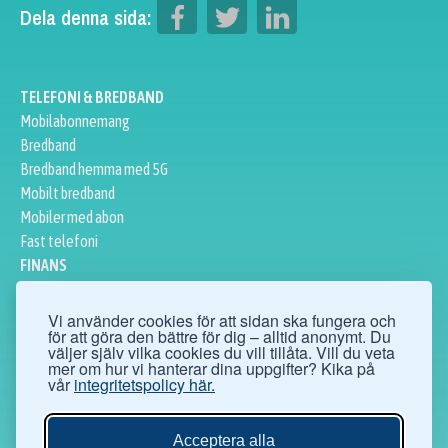
Dela denna sida:
TELEFONI & BREDBAND
Mobilabonnemang
Bredband
Bredband hemma med 5G
Mobilt bredband
Mobiler med abon
Fast telefoni
FINANS
Privatlån
Företagslån
Vi använder cookies för att sidan ska fungera och
för att göra den bättre för dig – alltid anonymt. Du
Sparkonto
väljer själv vilka cookies du vill tillåta. Vill du veta
Bolån
mer om hur vi hanterar dina uppgifter? Kika på
vår
integritetspolicy här.
Aktier
ÖVRIGT
Ögonoperationer
Acceptera alla