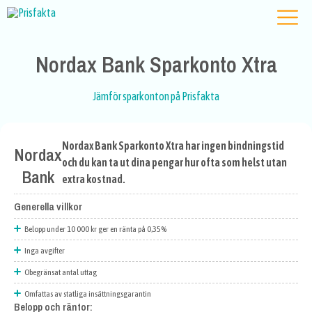
Nordax Bank Sparkonto Xtra
Jämför sparkonton på Prisfakta
Nordax Bank Sparkonto Xtra har ingen bindningstid
Nordax
och du kan ta ut dina pengar hur ofta som helst utan
Bank
extra kostnad.
Generella villkor
Belopp under 10 000 kr ger en ränta på 0,35%
Inga avgifter
Obegränsat antal uttag
Omfattas av statliga insättningsgarantin
Belopp och räntor: