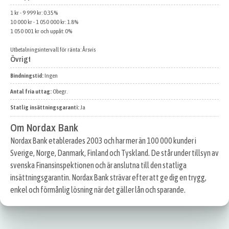
1 kr - 9 999 kr: 0.35%
10 000 kr - 1 050 000 kr: 1.8%
1 050 001 kr och uppåt: 0%
Utbetalningsintervall för ränta: Årsvis
Övrigt
Bindningstid:
Ingen
Antal fria uttag:
Obegr.
Statlig insättningsgaranti:
Ja
Om Nordax Bank
Nordax Bank etablerades 2003 och har mer än 100 000 kunder i
Sverige, Norge, Danmark, Finland och Tyskland. De står under tillsyn av
svenska Finansinspektionen och är anslutna till den statliga
insättningsgarantin. Nordax Bank strävar efter att ge dig en trygg,
enkel och förmånlig lösning när det gäller lån och sparande.