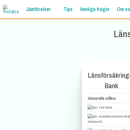
Jämförelser
Tips
Vanliga frågor
Om os
Läns
Länsförsäkring
Bank
Generella villkor
Fast ränta.
Kontakta kontoret vid p
miljoner kr.