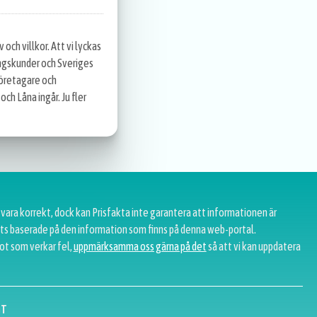
 och villkor. Att vi lyckas
ingskunder och Sveriges
företagare och
h Låna ingår. Ju fler
 vara korrekt, dock kan Prisfakta inte garantera att informationen är
tats baserade på den information som finns på denna web-portal.
ot som verkar fel,
uppmärksamma oss gärna på det
så att vi kan uppdatera
GT