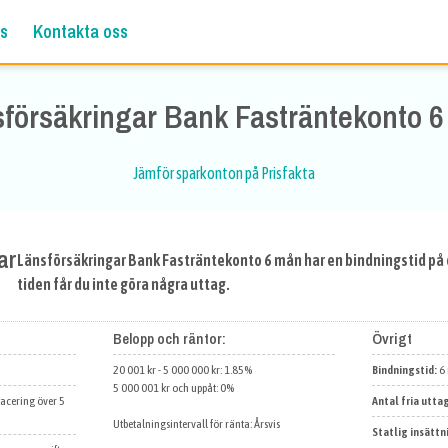
s
Kontakta oss
försäkringar Bank Fasträntekonto 
Jämför sparkonton på Prisfakta
ar
Länsförsäkringar Bank Fasträntekonto 6 mån har en bindningstid på
tiden får du inte göra några uttag.
Belopp och räntor:
Övrigt
20 001 kr - 5 000 000 kr: 1.85%
Bindningstid:
6
5 000 001 kr och uppåt: 0%
lacering över 5
Antal fria utta
Utbetalningsintervall för ränta: Årsvis
Statlig insättn