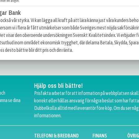
mmer en avgift.
gar Bank
också vår styrka. Vi kan lägga all kraft på att lära känna just våra kunders behov
tersom vi i flera år fått utmärkelser som både Sveriges mest nöjda sakförsäkr
et visar den oberoende undersökningen Svenskt Kvalitetsindex. Vi erbjuder 
tsutbud inom området ekonomisk trygghet, där delarna Betala, Skydda, Spara oc
desto bättre blir ditt pris och din ränta.
Hjälp oss bli bättre!
och
Prisfakta arbetar för att information på webbplatsen skall
unna se dina
korrekt eller hållas ansvarig för några beslut som har fat
Dubbelkolla alltid med leverantör före köp. Om du ser någ
informationen.
TELEFONI & BREDBAND
FINANS
ÖVRI