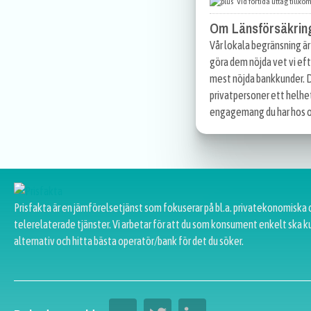
Vid förtida uttag tillko
Om Länsförsäkrin
Vår lokala begränsning är 
göra dem nöjda vet vi ef
mest nöjda bankkunder. D
privatpersoner ett helhe
engagemang du har hos oss 
Prisfakta är en jämförelsetjänst som fokuserar på bl.a. privatekonomiska 
telerelaterade tjänster. Vi arbetar för att du som konsument enkelt ska k
alternativ och hitta bästa operatör/bank för det du söker.