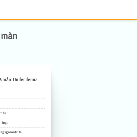
6 mån
 6 mån. Under denna
 mån
g:
Inga
ingsgaranti:
Ja