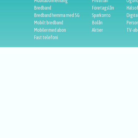
Mobilabonnemang
Privatlån
Ögono
Bredband
Företagslån
Hälso
Bredband hemma med 5G
Sparkonto
Digita
Mobilt bredband
Bolån
Person
Mobiler med abon
Aktier
TV-ab
Fast telefoni