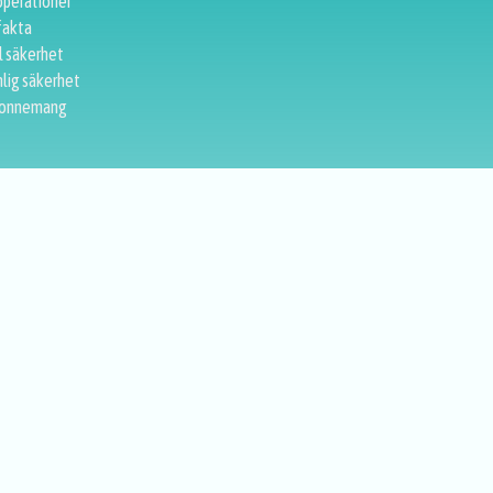
perationer
fakta
l säkerhet
lig säkerhet
onnemang