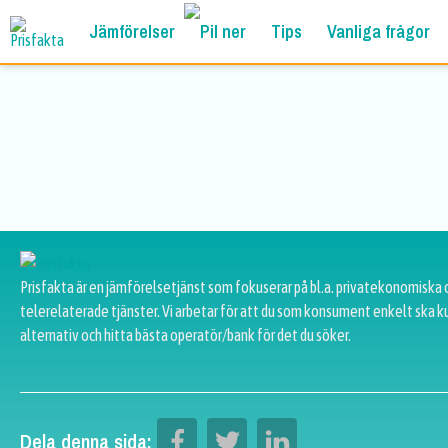
Jämförelser
Tips
Vanliga frågor
Prisfakta är en jämförelsetjänst som fokuserar på bl.a. privatekonomiska 
telerelaterade tjänster. Vi arbetar för att du som konsument enkelt ska k
alternativ och hitta bästa operatör/bank för det du söker.
Dela denna sida: