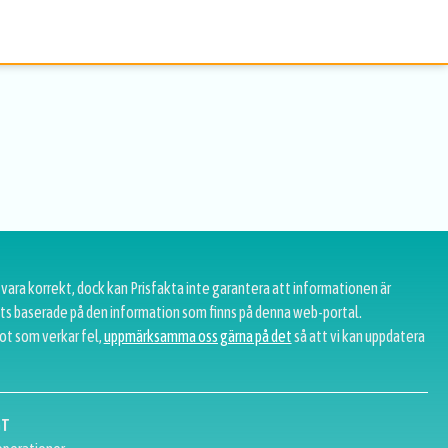
 vara korrekt, dock kan Prisfakta inte garantera att informationen är
tats baserade på den information som finns på denna web-portal.
ot som verkar fel,
uppmärksamma oss gärna på det
så att vi kan uppdatera
GT