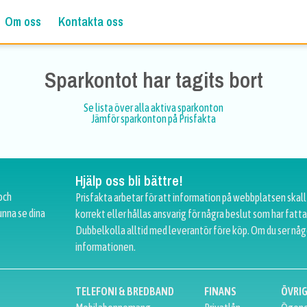
Om oss
Kontakta oss
Sparkontot har tagits bort
Se lista över alla aktiva sparkonton
Jämför sparkonton på Prisfakta
Hjälp oss bli bättre!
och
Prisfakta arbetar för att information på webbplatsen skall
unna se dina
korrekt eller hållas ansvarig för några beslut som har fat
Dubbelkolla alltid med leverantör före köp. Om du ser någ
informationen.
TELEFONI & BREDBAND
FINANS
ÖVRI