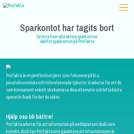
Sparkontot har tagits bort
Se lista över alla aktiva sparkonton
Jämför sparkonton på Prisfakta
Prisfakta är en jämförelsetjänst som fokuserar på bl.a.
privatekonomiska och telerelaterade tjänster. Vi arbetar för att du
som konsument enkelt ska kunna se dina alternativ och hitta bästa
operatör/bank för det du söker.
Hjälp oss bli bättre!
Prisfakta arbetar för att information på webbplatsen skall vara
korrekt, dock kan Prisfakta inte garantera att informationen är