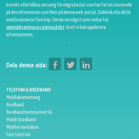
korrekt eller hållas ansvarig för några beslut som har fattats baserade
på den information som finns på denna web-portal. Dubbelkolla alltid
med leverantör före köp. Om du ser något som verkar fel,
uppmärksamma oss gärna på det
så att vi kan uppdatera
informationen.
Dela denna sida:
TELEFONI & BREDBAND
Mobilabonnemang
Bredband
Bredband hemma med 5G
Mobilt bredband
Mobiler med abon
Fast telefoni