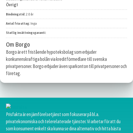
Övrigt
Bindningstid:
2.0 år
Antal fria uttag:
Inga
Statlig insättningsgaranti:
Om Borgo
Borgo är ett fristående hypoteksbolag som erbjuder
konkurrenskraftiga bolån via kreditförmedlare till svenska
privatpersoner. Borgo erbjuder även sparkonton till privatpersoner och
företag.
Prisfakta är en jämförelsetjänst som fokuserar på bl.a.
privatekonomiska och telerelaterade tjänster. Vi arbetar för att du
som konsument enkelt ska kunna se dina alternativ och hitta bästa