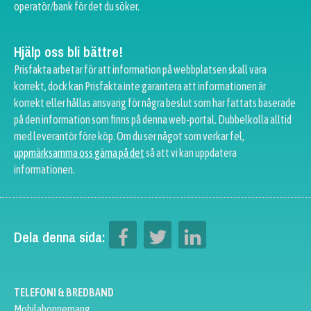
operatör/bank för det du söker.
Hjälp oss bli bättre!
Prisfakta arbetar för att information på webbplatsen skall vara
korrekt, dock kan Prisfakta inte garantera att informationen är
korrekt eller hållas ansvarig för några beslut som har fattats baserade
på den information som finns på denna web-portal. Dubbelkolla alltid
med leverantör före köp. Om du ser något som verkar fel,
uppmärksamma oss gärna på det
så att vi kan uppdatera
informationen.
Dela denna sida:
TELEFONI & BREDBAND
Mobilabonnemang