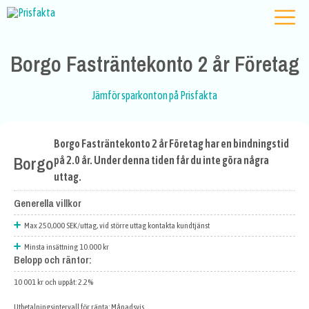
Borgo Fasträntekonto 2 år Företag
Jämför sparkonton på Prisfakta
Borgo Fasträntekonto 2 år Företag har en bindningstid
Borgo
på 2.0 år. Under denna tiden får du inte göra några
uttag.
Generella villkor
Max 250,000 SEK/uttag, vid större uttag kontakta kundtjänst
Minsta insättning 10.000 kr
Belopp och räntor:
10 001 kr och uppåt: 2.2%
Utbetalningsintervall för ränta: Månadsvis