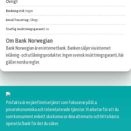
Övrigt
Bindningstid:
Ingen
Antal fria uttag:
Obegr.
Statlig insättningsgaranti:
Ja
Om Bank Norwegian
Bank Norwegian är en internetbank. Banken säljer via internet
inlåning- och utlåningsprodukter. Ingen svensk insättningsgaranti, här
gäller norska regler.
Prisfakta är en jämförelsetjänst som fokuserar på bl.a.
privatekonomiska och telerelaterade tjänster. Vi arbetar för att du
som konsument enkelt ska kunna se dina alternativ och hitta bästa
operatör/bank för det du söker.