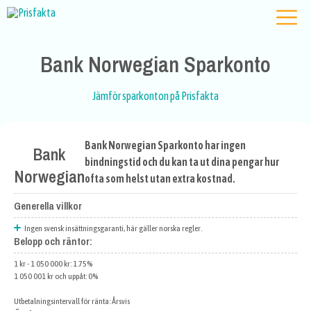
Bank Norwegian Sparkonto
Jämför sparkonton på Prisfakta
Bank Norwegian Sparkonto har ingen
Bank
bindningstid och du kan ta ut dina pengar hur
Norwegian
ofta som helst utan extra kostnad.
Generella villkor
Ingen svensk insättningsgaranti, här gäller norska regler.
Belopp och räntor:
1 kr - 1 050 000 kr: 1.75%
1 050 001 kr och uppåt: 0%
Utbetalningsintervall för ränta: Årsvis