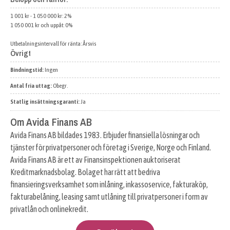
1 001 kr - 1 050 000 kr: 2%
1 050 001 kr och uppåt: 0%
Utbetalningsintervall för ränta: Årsvis
Övrigt
Bindningstid:
Ingen
Antal fria uttag:
Obegr.
Statlig insättningsgaranti:
Ja
Om Avida Finans AB
Avida Finans AB bildades 1983. Erbjuder finansiella lösningar och
tjänster för privatpersoner och företag i Sverige, Norge och Finland.
Avida Finans AB är ett av Finansinspektionen auktoriserat
Kreditmarknadsbolag. Bolaget har rätt att bedriva
finansieringsverksamhet som inlåning, inkassoservice, fakturaköp,
fakturabelåning, leasing samt utlåning till privatpersoner i form av
privatlån och onlinekredit.