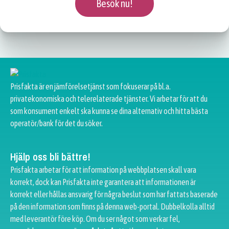
Besök nu!
Prisfakta är en jämförelsetjänst som fokuserar på bl.a.
privatekonomiska och telerelaterade tjänster. Vi arbetar för att du
som konsument enkelt ska kunna se dina alternativ och hitta bästa
operatör/bank för det du söker.
Hjälp oss bli bättre!
Prisfakta arbetar för att information på webbplatsen skall vara
korrekt, dock kan Prisfakta inte garantera att informationen är
korrekt eller hållas ansvarig för några beslut som har fattats baserade
på den information som finns på denna web-portal. Dubbelkolla alltid
med leverantör före köp. Om du ser något som verkar fel,