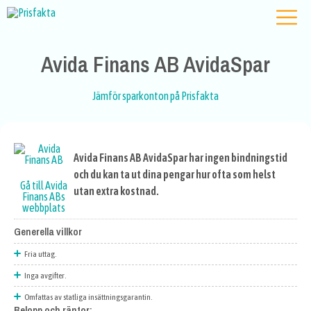
Avida Finans AB AvidaSpar
Jämför sparkonton på Prisfakta
Avida Finans AB AvidaSpar har ingen bindningstid
och du kan ta ut dina pengar hur ofta som helst
Gå till Avida
utan extra kostnad.
Finans ABs
webbplats
Generella villkor
Fria uttag.
Inga avgifter.
Omfattas av statliga insättningsgarantin.
Belopp och räntor: