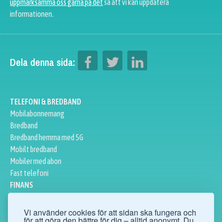
uppmärksamma oss gärna på det
så att vi kan uppdatera
informationen.
Dela denna sida:
TELEFONI & BREDBAND
Mobilabonnemang
Bredband
Bredband hemma med 5G
Mobilt bredband
Mobiler med abon
Fast telefoni
FINANS
Privatlån
Företagslån
Vi använder cookies för att sidan ska fungera och
för att göra den bättre för dig – alltid anonymt. Du
Sparkonto