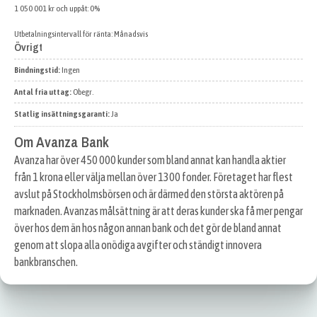
1 050 001 kr och uppåt: 0%
Utbetalningsintervall för ränta: Månadsvis
Övrigt
Bindningstid:
Ingen
Antal fria uttag:
Obegr.
Statlig insättningsgaranti:
Ja
Om Avanza Bank
Avanza har över 450 000 kunder som bland annat kan handla aktier
från 1 krona eller välja mellan över 1300 fonder. Företaget har flest
avslut på Stockholmsbörsen och är därmed den största aktören på
marknaden. Avanzas målsättning är att deras kunder ska få mer pengar
över hos dem än hos någon annan bank och det gör de bland annat
genom att slopa alla onödiga avgifter och ständigt innovera
bankbranschen.