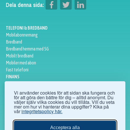
Dela denna sida:
TELEFONI & BREDBAND
Mobilabonnemang
Bredband
Bredband hemma med 5G
Mobilt bredband
Mobiler med abon
Fast telefoni
FINANS
Privatlån
Företagslån
Vi använder cookies för att sidan ska fungera och
för att göra den bättre för dig – alltid anonymt. Du
Sparkonto
väljer själv vilka cookies du vill tillåta. Vill du veta
Bolån
mer om hur vi hanterar dina uppgifter? Kika på
vår
integritetspolicy här.
Aktier
ÖVRIGT
Ögonoperationer
Acceptera alla