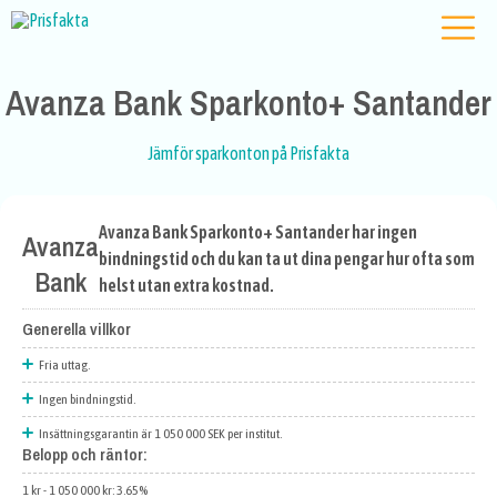
Avanza Bank Sparkonto+ Santander
Jämför sparkonton på Prisfakta
Avanza Bank Sparkonto+ Santander har ingen
Avanza
bindningstid och du kan ta ut dina pengar hur ofta som
Bank
helst utan extra kostnad.
Generella villkor
Fria uttag.
Ingen bindningstid.
Insättningsgarantin är 1 050 000 SEK per institut.
Belopp och räntor:
1 kr - 1 050 000 kr: 3.65%