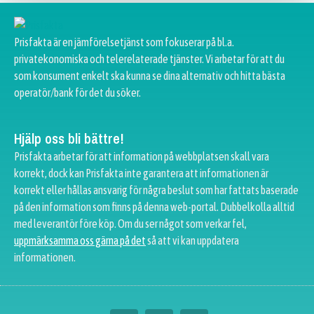
Prisfakta är en jämförelsetjänst som fokuserar på bl.a.
privatekonomiska och telerelaterade tjänster. Vi arbetar för att du
som konsument enkelt ska kunna se dina alternativ och hitta bästa
operatör/bank för det du söker.
Hjälp oss bli bättre!
Prisfakta arbetar för att information på webbplatsen skall vara
korrekt, dock kan Prisfakta inte garantera att informationen är
korrekt eller hållas ansvarig för några beslut som har fattats baserade
på den information som finns på denna web-portal. Dubbelkolla alltid
med leverantör före köp. Om du ser något som verkar fel,
uppmärksamma oss gärna på det
så att vi kan uppdatera
informationen.