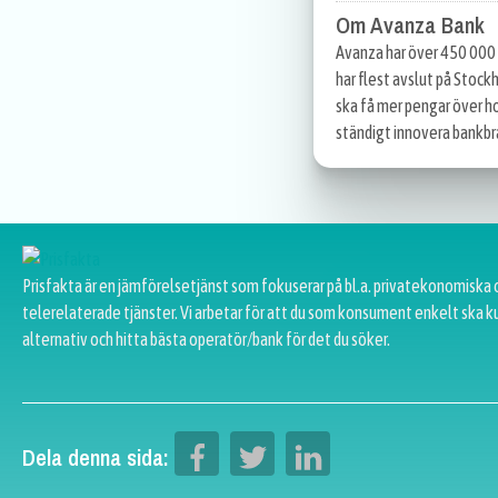
Om Avanza Bank
Avanza har över 450 000 
har flest avslut på Stoc
ska få mer pengar över h
ständigt innovera bankb
Prisfakta är en jämförelsetjänst som fokuserar på bl.a. privatekonomiska 
telerelaterade tjänster. Vi arbetar för att du som konsument enkelt ska k
alternativ och hitta bästa operatör/bank för det du söker.
Dela denna sida: