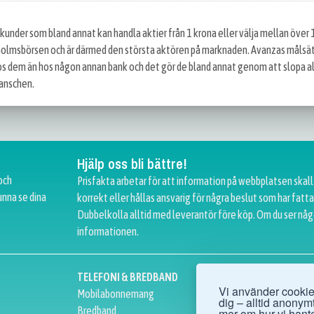
kunder som bland annat kan handla aktier från 1 krona eller välja mellan över
kholmsbörsen och är därmed den största aktören på marknaden. Avanzas målsät
os dem än hos någon annan bank och det gör de bland annat genom att slopa al
ranschen.
Hjälp oss bli bättre!
och
Prisfakta arbetar för att information på webbplatsen skall
unna se dina
korrekt eller hållas ansvarig för några beslut som har fat
Dubbelkolla alltid med leverantör före köp. Om du ser någ
informationen.
TELEFONI & BREDBAND
FINANS
ÖVRI
Vi använder cookies
Mobilabonnemang
Privatlån
Ögono
dig – alltid anonymt.
Bredband
Företagslån
Hälso
mer om hur vi hante