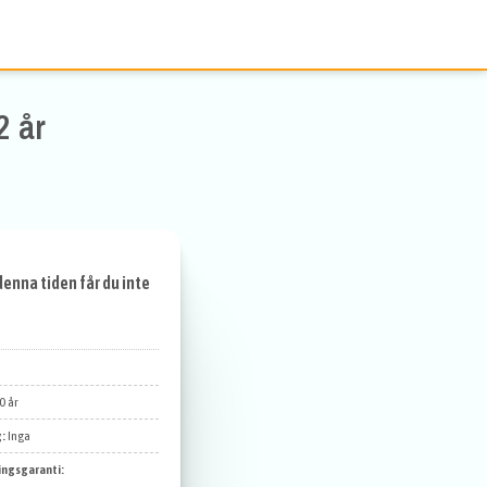
2 år
enna tiden får du inte
0 år
g:
Inga
ingsgaranti: