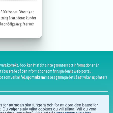
 1300 fonder. Företaget
tning är att deras kunder
la onödiga avgifter och
 vara korrekt, dock kan Prisfakta inte garantera att informationen är
tats baserade på den information som finns på denna web-portal.
ot som verkar fel,
uppmärksamma oss gärna på det
så att vi kan uppdatera
GT
 för att sidan ska fungera och för att göra den bättre för
perationer
 Du väljer själv vilka cookies du vill tillåta. Vill du veta
fakta
rar dina uppgifter? Kika på vår
integritetspolicy här.