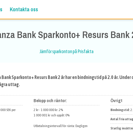
s
Kontakta oss
nza Bank Sparkonto+ Resurs Bank 
Jämför sparkonton på Prisfakta
 Bank Sparkonto+ Resurs Bank 2 år har en bindningstid på 2.0 år. Under d
ågra uttag.
Belopp och räntor:
Övrigt
 000 SEK per
2 kr - 1 000 000 kr: 2%
Bindningstid:
2.
1 000 001 kr och uppåt: 0%
Antal fria utta
Utbetalningsintervall för ränta: Dagligen
Statlig insättn