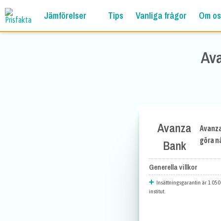
Jämförelser
Tips
Vanliga frågor
Om os
Ava
Avanza
Avanza
göra n
Bank
Generella villkor
Insättningsgarantin är 1 050
institut.