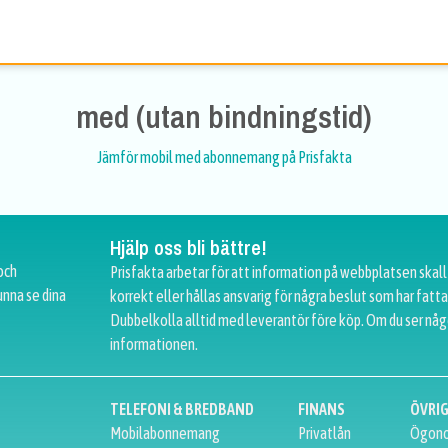
med (utan bindningstid)
Jämför mobil med abonnemang på Prisfakta
Hjälp oss bli bättre!
och
Prisfakta arbetar för att information på webbplatsen skall
unna se dina
korrekt eller hållas ansvarig för några beslut som har fat
Dubbelkolla alltid med leverantör före köp. Om du ser någ
informationen.
TELEFONI & BREDBAND
FINANS
ÖVRI
Mobilabonnemang
Privatlån
Ögono