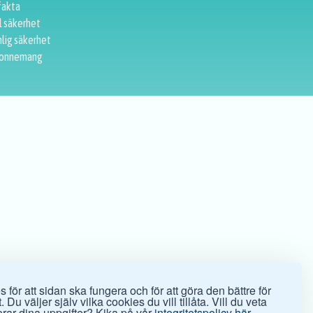
fakta
l säkerhet
lig säkerhet
onnemang
 för att sidan ska fungera och för att göra den bättre för
 Du väljer själv vilka cookies du vill tillåta. Vill du veta
rar dina uppgifter? Kika på vår
integritetspolicy här.