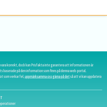
 vara korrekt, dock kan Prisfakta inte garantera att informationen är
tats baserade på den information som finns på denna web-portal.
ot som verkar fel,
uppmärksamma oss gärna på det
så att vi kan uppdatera
GT
perationer