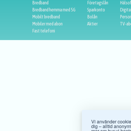
Bredband
Företagslån
Hälso
Bredband hemma med 5G
Sparkonto
Digita
Mobilt bredband
Bolån
Person
Mobiler med abon
Aktier
TV-ab
Fast telefoni
Vi använder cookies
dig – alltid anonymt.
mer om hur vi hante