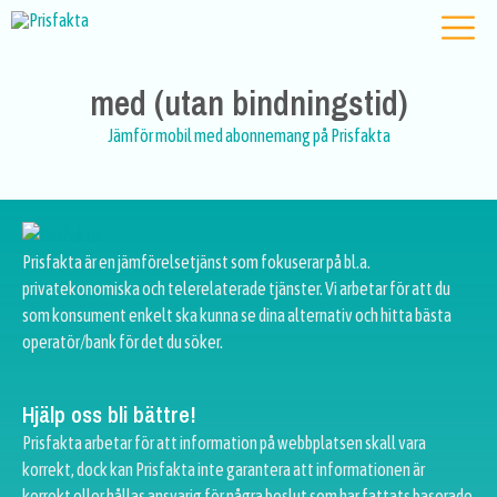
med (utan bindningstid)
Jämför mobil med abonnemang på Prisfakta
Prisfakta är en jämförelsetjänst som fokuserar på bl.a.
privatekonomiska och telerelaterade tjänster. Vi arbetar för att du
som konsument enkelt ska kunna se dina alternativ och hitta bästa
operatör/bank för det du söker.
Hjälp oss bli bättre!
Prisfakta arbetar för att information på webbplatsen skall vara
korrekt, dock kan Prisfakta inte garantera att informationen är
korrekt eller hållas ansvarig för några beslut som har fattats baserade