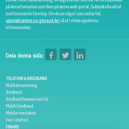
på den information som finns på denna web-portal. Dubbelkolla alltid
med leverantör före köp. Om du ser något som verkar fel,
uppmärksamma oss gärna på det
så att vi kan uppdatera
informationen.
Dela denna sida:
TELEFONI & BREDBAND
Mobilabonnemang
Bredband
Bredband hemma med 5G
Mobilt bredband
Mobiler med abon
Fast telefoni
FINANS