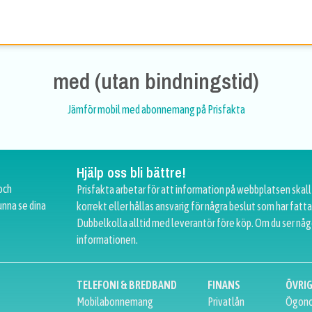
med (utan bindningstid)
Jämför mobil med abonnemang på Prisfakta
Hjälp oss bli bättre!
och
Prisfakta arbetar för att information på webbplatsen skall
unna se dina
korrekt eller hållas ansvarig för några beslut som har fat
Dubbelkolla alltid med leverantör före köp. Om du ser någ
informationen.
TELEFONI & BREDBAND
FINANS
ÖVRI
Mobilabonnemang
Privatlån
Ögono