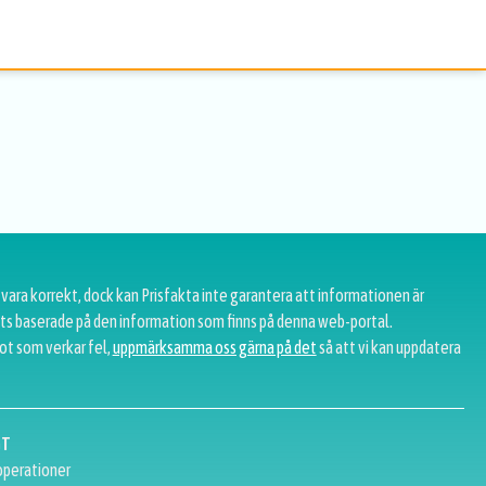
 vara korrekt, dock kan Prisfakta inte garantera att informationen är
tats baserade på den information som finns på denna web-portal.
ot som verkar fel,
uppmärksamma oss gärna på det
så att vi kan uppdatera
GT
perationer