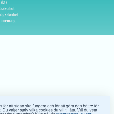
fakta
l säkerhet
lig säkerhet
onnemang
 för att sidan ska fungera och för att göra den bättre för
 Du väljer själv vilka cookies du vill tillåta. Vill du veta
rar dina uppgifter? Kika på vår
integritetspolicy här.