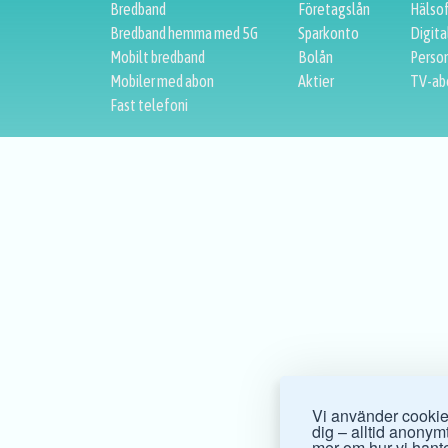
Bredband
Företagslån
Hälso
Bredband hemma med 5G
Sparkonto
Digita
Mobilt bredband
Bolån
Person
Mobiler med abon
Aktier
TV-ab
Fast telefoni
Vi använder cookies
dig – alltid anonymt.
mer om hur vi hante