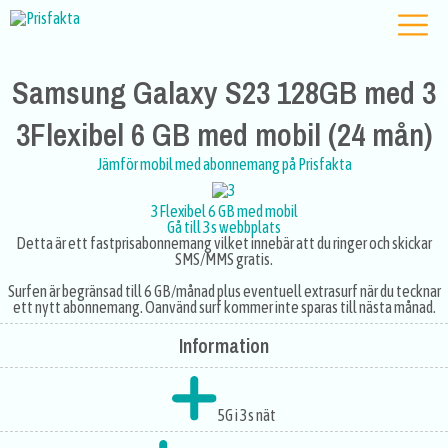
Samsung Galaxy S23 128GB med 3
3Flexibel 6 GB med mobil (24 mån)
Jämför mobil med abonnemang på Prisfakta
3Flexibel 6 GB med mobil
Gå till 3s webbplats
Detta är ett fastprisabonnemang vilket innebär att du ringer och skickar
SMS/MMS gratis.
Surfen är begränsad till 6 GB/månad plus eventuell extrasurf när du tecknar
ett nytt abonnemang. Oanvänd surf kommer inte sparas till nästa månad.
Information
5G i 3s nät