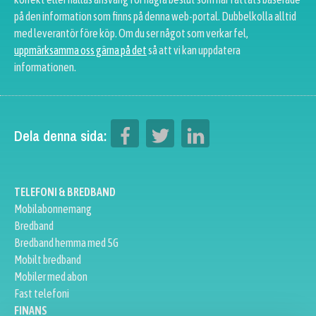
på den information som finns på denna web-portal. Dubbelkolla alltid
med leverantör före köp. Om du ser något som verkar fel,
uppmärksamma oss gärna på det
så att vi kan uppdatera
informationen.
Dela denna sida:
TELEFONI & BREDBAND
Mobilabonnemang
Bredband
Bredband hemma med 5G
Mobilt bredband
Mobiler med abon
Fast telefoni
FINANS