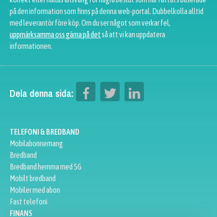
på den information som finns på denna web-portal. Dubbelkolla alltid
med leverantör före köp. Om du ser något som verkar fel,
uppmärksamma oss gärna på det
så att vi kan uppdatera
informationen.
Dela denna sida:
TELEFONI & BREDBAND
Mobilabonnemang
Bredband
Bredband hemma med 5G
Mobilt bredband
Mobiler med abon
Fast telefoni
FINANS