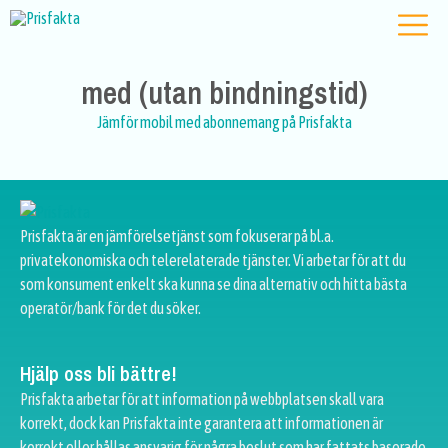
med (utan bindningstid)
Jämför mobil med abonnemang på Prisfakta
Prisfakta är en jämförelsetjänst som fokuserar på bl.a.
privatekonomiska och telerelaterade tjänster. Vi arbetar för att du
som konsument enkelt ska kunna se dina alternativ och hitta bästa
operatör/bank för det du söker.
Hjälp oss bli bättre!
Prisfakta arbetar för att information på webbplatsen skall vara
korrekt, dock kan Prisfakta inte garantera att informationen är
korrekt eller hållas ansvarig för några beslut som har fattats baserade