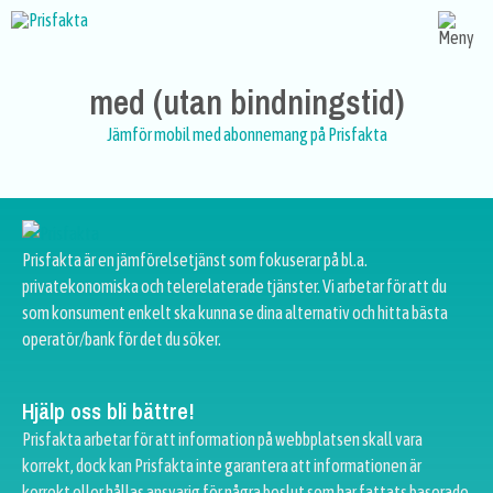
med (utan bindningstid)
Jämför mobil med abonnemang på Prisfakta
Prisfakta är en jämförelsetjänst som fokuserar på bl.a.
privatekonomiska och telerelaterade tjänster. Vi arbetar för att du
som konsument enkelt ska kunna se dina alternativ och hitta bästa
operatör/bank för det du söker.
Hjälp oss bli bättre!
Prisfakta arbetar för att information på webbplatsen skall vara
korrekt, dock kan Prisfakta inte garantera att informationen är
korrekt eller hållas ansvarig för några beslut som har fattats baserade