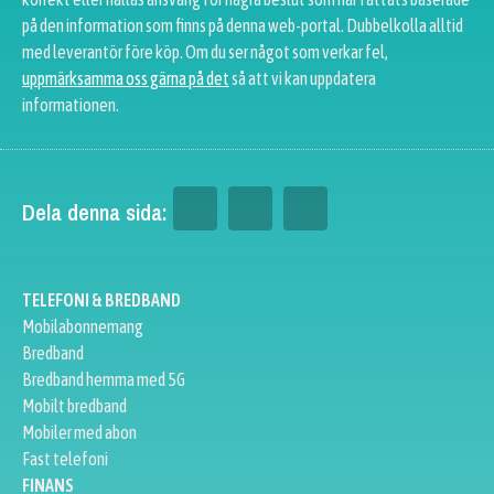
på den information som finns på denna web-portal. Dubbelkolla alltid
med leverantör före köp. Om du ser något som verkar fel,
uppmärksamma oss gärna på det
så att vi kan uppdatera
informationen.
Dela denna sida:
TELEFONI & BREDBAND
Mobilabonnemang
Bredband
Bredband hemma med 5G
Mobilt bredband
Mobiler med abon
Fast telefoni
FINANS