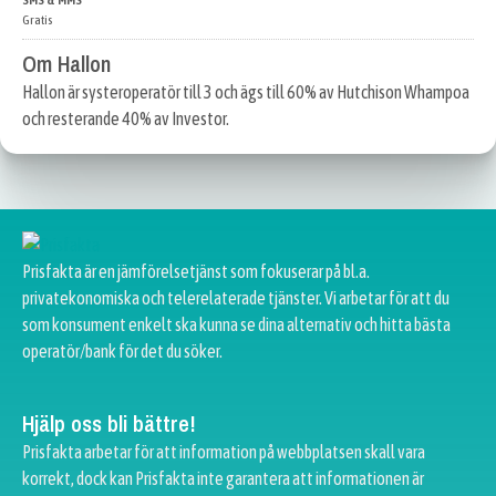
SMS & MMS
Gratis
Om Hallon
Hallon är systeroperatör till 3 och ägs till 60% av Hutchison Whampoa
och resterande 40% av Investor.
Prisfakta är en jämförelsetjänst som fokuserar på bl.a.
privatekonomiska och telerelaterade tjänster. Vi arbetar för att du
som konsument enkelt ska kunna se dina alternativ och hitta bästa
operatör/bank för det du söker.
Hjälp oss bli bättre!
Prisfakta arbetar för att information på webbplatsen skall vara
korrekt, dock kan Prisfakta inte garantera att informationen är