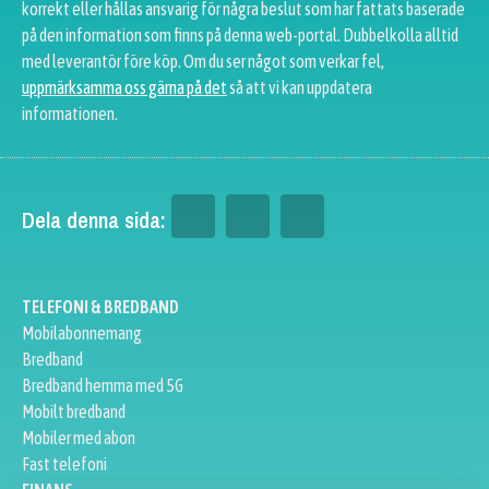
korrekt eller hållas ansvarig för några beslut som har fattats baserade
på den information som finns på denna web-portal. Dubbelkolla alltid
med leverantör före köp. Om du ser något som verkar fel,
uppmärksamma oss gärna på det
så att vi kan uppdatera
informationen.
Dela denna sida:
TELEFONI & BREDBAND
Mobilabonnemang
Bredband
Bredband hemma med 5G
Mobilt bredband
Mobiler med abon
Fast telefoni