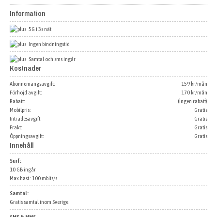
Information
5G i 3s nät
Ingen bindningstid
Samtal och sms ingår
Kostnader
Abonnemangsavgift:
159 kr/mån
Förhöjd avgift:
170 kr/mån
Rabatt:
(Ingen rabatt)
Mobilpris:
Gratis
Inträdesavgift:
Gratis
Frakt:
Gratis
Öppningsavgift:
Gratis
Innehåll
Surf:
10 GB ingår
Max.hast.: 100 mbits/s
Samtal:
Gratis samtal inom Sverige