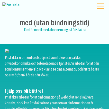
med (utan bindningstid)
Jämför mobil med abonnemang på Prisfakta
Prisfakta är en jämförelsetjänst som fokuserar på bl.a.
privatekonomiska och telerelaterade tjänster. Vi arbetar för att du
som konsument enkelt ska kunna se dina alternativ och hitta bästa
operatör/bank för det du söker.
Hjälp oss bli bättre!
Prisfakta arbetar för att information på webbplatsen skall vara
korrekt, dock kan Prisfakta inte garantera att informationen är
korrekt eller hållas ansvarig för några beslut som har fattats baserade