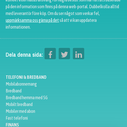
på den information som finns på denna web-portal. Dubbelkolla alltid
med leverantör före köp. Om du ser något som verkar fel,
uppmärksamma oss gärna på det
så att vi kan uppdatera
informationen.
Dela denna sida:
TELEFONI & BREDBAND
Mobilabonnemang
Bredband
Bredband hemma med 5G
Mobilt bredband
Mobiler med abon
Fast telefoni
FINANS