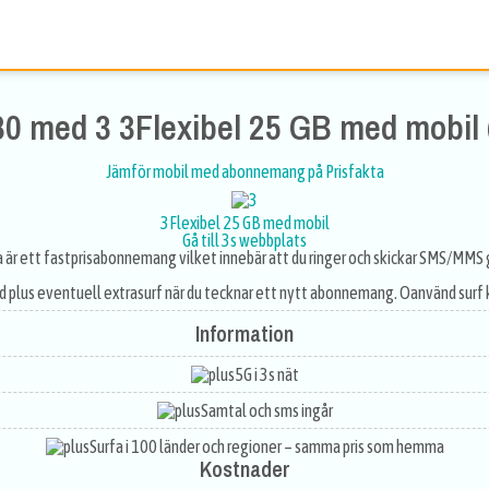
0 med 3 3Flexibel 25 GB med mobil
Jämför mobil med abonnemang på Prisfakta
3Flexibel 25 GB med mobil
Gå till 3s webbplats
 är ett fastprisabonnemang vilket innebär att du ringer och skickar SMS/MMS g
d plus eventuell extrasurf när du tecknar ett nytt abonnemang. Oanvänd surf 
Information
5G i 3s nät
Samtal och sms ingår
Surfa i 100 länder och regioner – samma pris som hemma
Kostnader