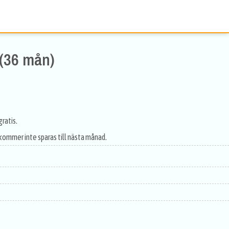
 (36 mån)
ratis.
kommer inte sparas till nästa månad.