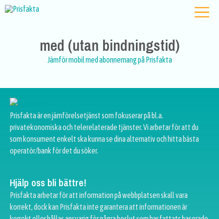
med (utan bindningstid)
Jämför mobil med abonnemang på Prisfakta
Prisfakta är en jämförelsetjänst som fokuserar på bl.a.
privatekonomiska och telerelaterade tjänster. Vi arbetar för att du
som konsument enkelt ska kunna se dina alternativ och hitta bästa
operatör/bank för det du söker.
Hjälp oss bli bättre!
Prisfakta arbetar för att information på webbplatsen skall vara
korrekt, dock kan Prisfakta inte garantera att informationen är
korrekt eller hållas ansvarig för några beslut som har fattats baserade