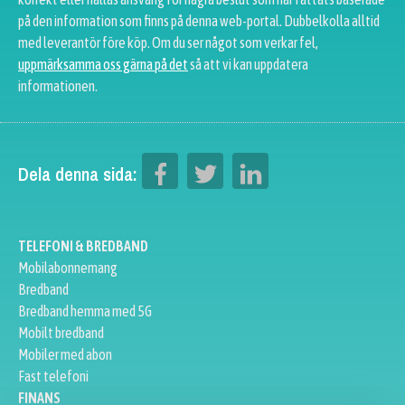
på den information som finns på denna web-portal. Dubbelkolla alltid
med leverantör före köp. Om du ser något som verkar fel,
uppmärksamma oss gärna på det
så att vi kan uppdatera
informationen.
Dela denna sida:
TELEFONI & BREDBAND
Mobilabonnemang
Bredband
Bredband hemma med 5G
Mobilt bredband
Mobiler med abon
Fast telefoni
FINANS