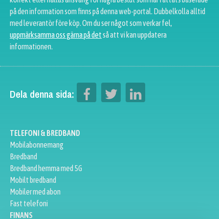
på den information som finns på denna web-portal. Dubbelkolla alltid
med leverantör före köp. Om du ser något som verkar fel,
uppmärksamma oss gärna på det
så att vi kan uppdatera
informationen.
Dela denna sida:
TELEFONI & BREDBAND
Mobilabonnemang
Bredband
Bredband hemma med 5G
Mobilt bredband
Mobiler med abon
Fast telefoni
FINANS