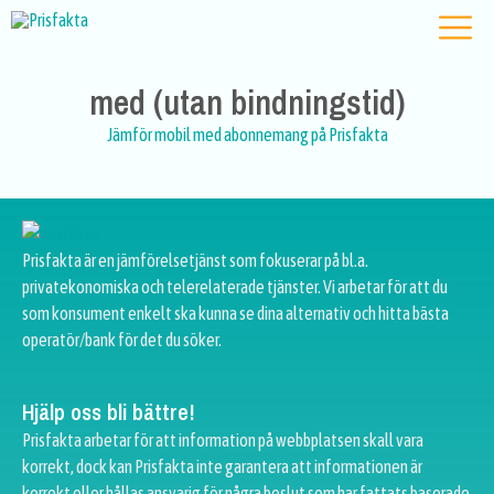
med (utan bindningstid)
Jämför mobil med abonnemang på Prisfakta
Prisfakta är en jämförelsetjänst som fokuserar på bl.a.
privatekonomiska och telerelaterade tjänster. Vi arbetar för att du
som konsument enkelt ska kunna se dina alternativ och hitta bästa
operatör/bank för det du söker.
Hjälp oss bli bättre!
Prisfakta arbetar för att information på webbplatsen skall vara
korrekt, dock kan Prisfakta inte garantera att informationen är
korrekt eller hållas ansvarig för några beslut som har fattats baserade