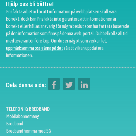
Hjälp oss bli bättre!
Prisfakta arbetar för att information på webbplatsen skall vara
korrekt, dock kan Prisfakta inte garantera att informationen är
korrekt eller hållas ansvarig för några beslut som har fattats baserade
på den information som finns på denna web-portal. Dubbelkolla alltid
med leverantör före köp. Om du ser något som verkar fel,
uppmärksamma oss gärna på det
så att vi kan uppdatera
informationen.
Dela denna sida:
TELEFONI & BREDBAND
Mobilabonnemang
Bredband
Bredband hemma med 5G