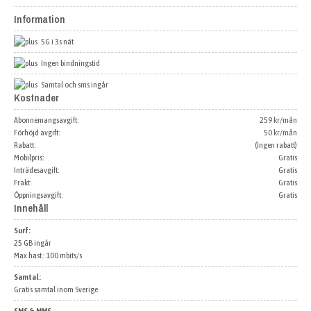
Information
5G i 3s nät
Ingen bindningstid
Samtal och sms ingår
Kostnader
Abonnemangsavgift:
259 kr/mån
Förhöjd avgift:
50 kr/mån
Rabatt:
(Ingen rabatt)
Mobilpris:
Gratis
Inträdesavgift:
Gratis
Frakt:
Gratis
Öppningsavgift:
Gratis
Innehåll
Surf:
25 GB ingår
Max.hast.: 100 mbits/s
Samtal:
Gratis samtal inom Sverige