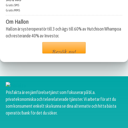
SMS & MMS
Gratis SMS
Gratis MMS
Om Hallon
Hallon är systeroperatör till 3 och ägs till 60% av Hutchison Whampoa
och resterande 40% av Investor.
Besök nu!
Prisfakta är en jämförelsetjänst som fokuserar på bl.a.
privatekonomiska och telerelaterade tjänster. Vi arbetar för att du
som konsument enkelt ska kunna se dina alternativ och hitta bästa
operatör/bank för det du söker.