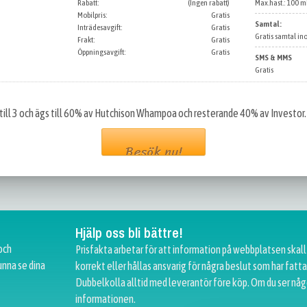
Rabatt:
(Ingen rabatt)
Max.hast.: 100 mb
Mobilpris:
Gratis
Samtal:
Inträdesavgift:
Gratis
Gratis samtal in
Frakt:
Gratis
Öppningsavgift:
Gratis
SMS & MMS
Gratis
 till 3 och ägs till 60% av Hutchison Whampoa och resterande 40% av Investor.
Besök nu!
Hjälp oss bli bättre!
och
Prisfakta arbetar för att information på webbplatsen skall
unna se dina
korrekt eller hållas ansvarig för några beslut som har fat
Dubbelkolla alltid med leverantör före köp. Om du ser någ
informationen.