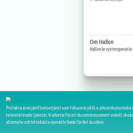
Om Hallon
Hallon är systeroperatör
Prisfakta är en jämförelsetjänst som fokuserar på bl.a. privatekonomiska 
telerelaterade tjänster. Vi arbetar för att du som konsument enkelt ska k
alternativ och hitta bästa operatör/bank för det du söker.