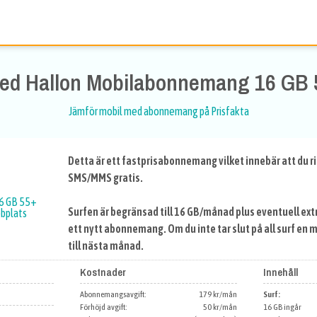
ed Hallon Mobilabonnemang 16 GB 
Jämför mobil med abonnemang på Prisfakta
Detta är ett fastprisabonnemang vilket innebär att du ri
SMS/MMS gratis.
6 GB 55+
Surfen är begränsad till 16 GB/månad plus eventuell ext
bbplats
ett nytt abonnemang. Om du inte tar slut på all surf en
till nästa månad.
Kostnader
Innehåll
Abonnemangsavgift:
179 kr/mån
Surf:
Förhöjd avgift:
50 kr/mån
16 GB ingår