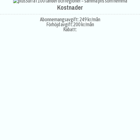
Surfa i 100 länder och regioner – samma pris som hemma
Kostnader
Abonnemangsavgift:
249 kr/mån
Förhöjd avgift:
200 kr/mån
Rabatt: