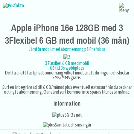
Apple iPhone 16e 128GB med 3
3Flexibel 6 GB med mobil (36 mån)
Jämför mobil med abonnemang på Prisfakta
3Flexibel 6 GB med mobil
Gå till 3s webbplats
Detta är ett fastprisabonnemang vilket innebär att du ringer och skickar
SMS/MMS gratis.
Surfen är begränsad till 6 GB/månad plus eventuell extrasurf när du tecknar
ett nytt abonnemang. Oanvänd surf kommer inte sparas till nästa månad.
Information
5G i 3s nät
Samtal och sms ingår