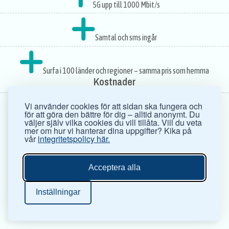
5G upp till 1000 Mbit/s
Samtal och sms ingår
Surfa i 100 länder och regioner – samma pris som hemma
Kostnader
Abonnemangsavgift:
398 kr/mån
Vi använder cookies för att sidan ska fungera och
Förhöjd avgift:
740 kr/mån
för att göra den bättre för dig – alltid anonymt. Du
Rabatt:
väljer själv vilka cookies du vill tillåta. Vill du veta
mer om hur vi hanterar dina uppgifter? Kika på
vår
integritetspolicy här.
Acceptera alla
Inställningar