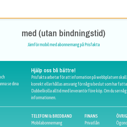
med (utan bindningstid)
Jämför mobil med abonnemang på Prisfakta
Hjälp oss bli bättre!
och
Prisfakta arbetar för att information på webbplatsen skall
unna se dina
korrekt eller hållas ansvarig för några beslut som har fat
Dubbelkolla alltid med leverantör före köp. Om du ser någ
informationen.
TELEFONI & BREDBAND
FINANS
ÖVRI
Mobilabonnemang
Privatlån
Ögono