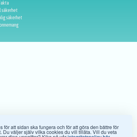
fakta
l säkerhet
lig säkerhet
onnemang
 för att sidan ska fungera och för att göra den bättre för
 Du väljer själv vilka cookies du vill tillåta. Vill du veta
rar dina uppgifter? Kika på vår
integritetspolicy här.