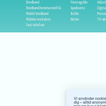
Bredband
Företagslån
Hälso
Bredband hemma med 5G
Sparkonto
Digita
Mobilt bredband
Bolån
Person
Mobiler med abon
Aktier
TV-ab
Fast telefoni
Vi använder cookies
dig – alltid anonymt.
mer om hur vi hante