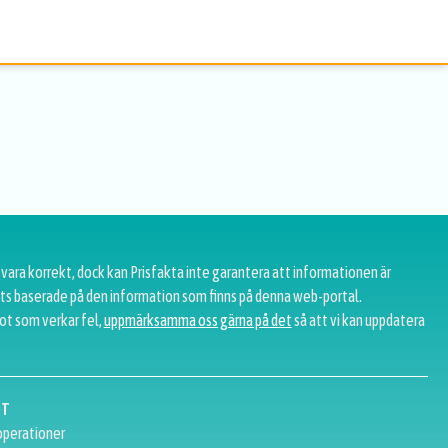
 vara korrekt, dock kan Prisfakta inte garantera att informationen är
tats baserade på den information som finns på denna web-portal.
ot som verkar fel,
uppmärksamma oss gärna på det
så att vi kan uppdatera
GT
perationer