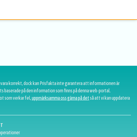
 vara korrekt, dock kan Prisfakta inte garantera att informationen är
tats baserade på den information som finns på denna web-portal.
ot som verkar fel,
uppmärksamma oss gärna på det
så att vi kan uppdatera
GT
perationer