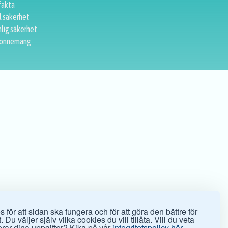
fakta
l säkerhet
lig säkerhet
onnemang
 för att sidan ska fungera och för att göra den bättre för
 Du väljer själv vilka cookies du vill tillåta. Vill du veta
rar dina uppgifter? Kika på vår
integritetspolicy här.