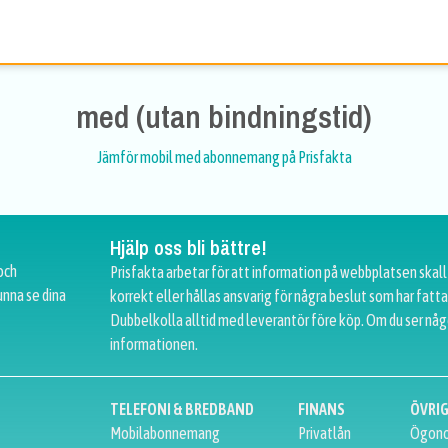
med (utan bindningstid)
Jämför mobil med abonnemang på Prisfakta
Hjälp oss bli bättre!
och
Prisfakta arbetar för att information på webbplatsen skall
unna se dina
korrekt eller hållas ansvarig för några beslut som har fat
Dubbelkolla alltid med leverantör före köp. Om du ser någ
informationen.
TELEFONI & BREDBAND
FINANS
ÖVRI
Mobilabonnemang
Privatlån
Ögono