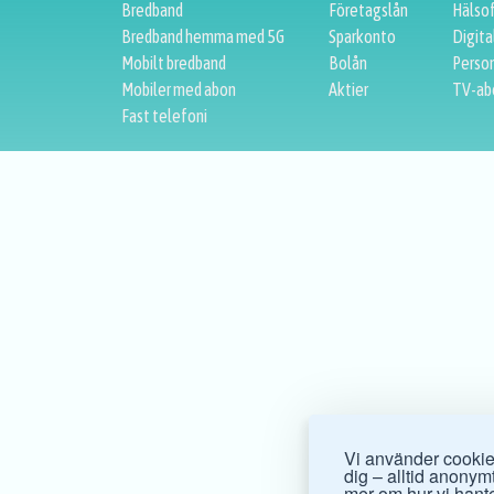
Bredband
Företagslån
Hälso
Bredband hemma med 5G
Sparkonto
Digita
Mobilt bredband
Bolån
Person
Mobiler med abon
Aktier
TV-ab
Fast telefoni
Vi använder cookies
dig – alltid anonymt.
mer om hur vi hante