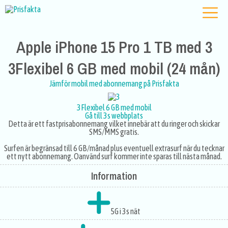
Apple iPhone 15 Pro 1 TB med 3
3Flexibel 6 GB med mobil (24 mån)
Jämför mobil med abonnemang på Prisfakta
3Flexibel 6 GB med mobil
Gå till 3s webbplats
Detta är ett fastprisabonnemang vilket innebär att du ringer och skickar
SMS/MMS gratis.
Surfen är begränsad till 6 GB/månad plus eventuell extrasurf när du tecknar
ett nytt abonnemang. Oanvänd surf kommer inte sparas till nästa månad.
Information
5G i 3s nät