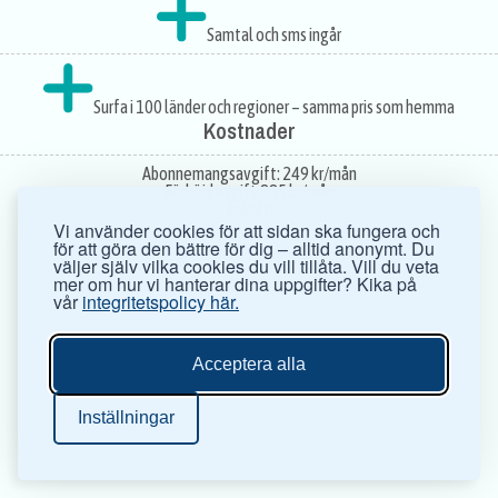
Samtal och sms ingår
Surfa i 100 länder och regioner – samma pris som hemma
Kostnader
Abonnemangsavgift:
249 kr/mån
Förhöjd avgift:
885 kr/mån
Rabatt:
Vi använder cookies för att sidan ska fungera och
för att göra den bättre för dig – alltid anonymt. Du
väljer själv vilka cookies du vill tillåta. Vill du veta
mer om hur vi hanterar dina uppgifter? Kika på
vår
integritetspolicy här.
Acceptera alla
Inställningar