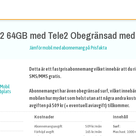
12 64GB med Tele2 Obegränsad med 
Jämför mobil med abonnemang på Prisfakta
Detta är ett fastprisabonnemang vilket innebär att du ri
SMS/MMS gratis.
Mobil
Abonnemanget har även obegränsad surf, vilket innebär
bbplats
mobilen hur mycket som helst utan att några andra kost
avgiften på 509 kr (+ eventuell aviavgift) tillkommer.
Kostnader
Innehåll
Abonnemangsavgift:
509 kr/mån
Surf:
Förhöjd avgift:
165 kr/mån
Max.hast.: 1000 