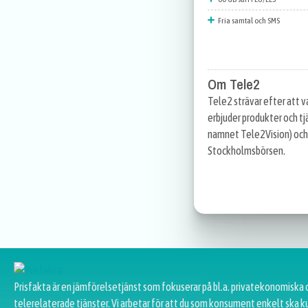
Fria samtal och SMS
Om Tele2
Tele2 strävar efter att 
erbjuder produkter och tj
namnet Tele2Vision) och 
Stockholmsbörsen.
Prisfakta är en jämförelsetjänst som fokuserar på bl.a. privatekonomiska 
telerelaterade tjänster. Vi arbetar för att du som konsument enkelt ska k