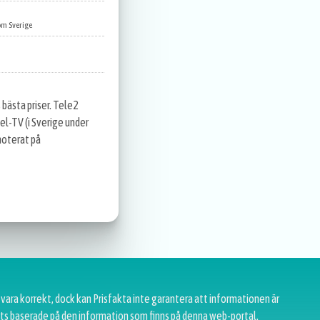
om Sverige
bästa priser. Tele2
el-TV (i Sverige under
noterat på
 vara korrekt, dock kan Prisfakta inte garantera att informationen är
tats baserade på den information som finns på denna web-portal.