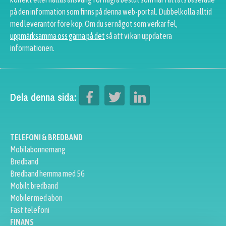
på den information som finns på denna web-portal. Dubbelkolla alltid
med leverantör före köp. Om du ser något som verkar fel,
uppmärksamma oss gärna på det
så att vi kan uppdatera
informationen.
Dela denna sida:
TELEFONI & BREDBAND
Mobilabonnemang
Bredband
Bredband hemma med 5G
Mobilt bredband
Mobiler med abon
Fast telefoni
FINANS