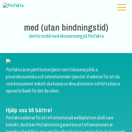
med (utan bindningstid)
Jämför mobil med abonnemang på Prisfakta
Prisfakta är en jämförelsetjänst som fokuserar på bl.a.
privatekonomiska och telerelaterade tjänster. Vi arbetar för att du
som konsument enkelt ska kunna se dina alternativ och hitta bästa
operatör/bank för det du söker.
Hjälp oss bli bättre!
Prisfakta arbetar för att information på webbplatsen skall vara
korrekt, dock kan Prisfakta inte garantera att informationen är
korrekt eller hållas ansvarig för några beslut som har fattats baserade