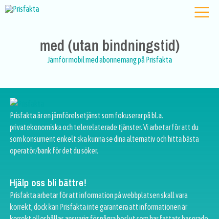
med (utan bindningstid)
Jämför mobil med abonnemang på Prisfakta
Prisfakta är en jämförelsetjänst som fokuserar på bl.a.
privatekonomiska och telerelaterade tjänster. Vi arbetar för att du
som konsument enkelt ska kunna se dina alternativ och hitta bästa
operatör/bank för det du söker.
Hjälp oss bli bättre!
Prisfakta arbetar för att information på webbplatsen skall vara
korrekt, dock kan Prisfakta inte garantera att informationen är
korrekt eller hållas ansvarig för några beslut som har fattats baserade