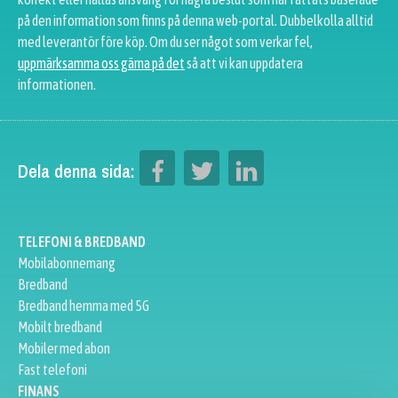
på den information som finns på denna web-portal. Dubbelkolla alltid
med leverantör före köp. Om du ser något som verkar fel,
uppmärksamma oss gärna på det
så att vi kan uppdatera
informationen.
Dela denna sida:
TELEFONI & BREDBAND
Mobilabonnemang
Bredband
Bredband hemma med 5G
Mobilt bredband
Mobiler med abon
Fast telefoni
FINANS