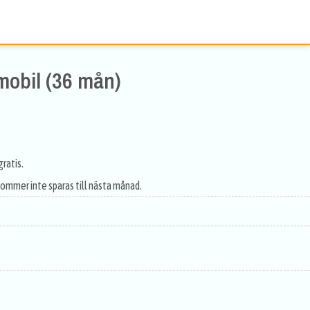
mobil (36 mån)
ratis.
ommer inte sparas till nästa månad.