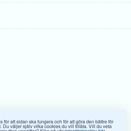
 för att sidan ska fungera och för att göra den bättre för
 Du väljer själv vilka cookies du vill tillåta. Vill du veta
rar dina uppgifter? Kika på vår
integritetspolicy här.