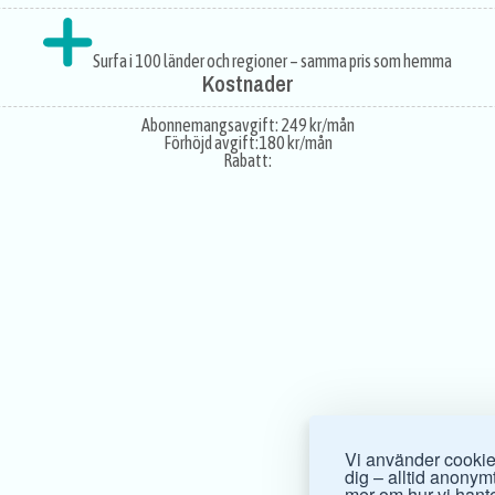
Surfa i 100 länder och regioner – samma pris som hemma
Kostnader
Abonnemangsavgift:
249 kr/mån
Förhöjd avgift:
180 kr/mån
Rabatt:
Vi använder cookies
dig – alltid anonymt.
mer om hur vi hante