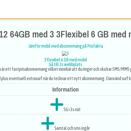
12 64GB med 3 3Flexibel 6 GB med 
Jämför mobil med abonnemang på Prisfakta
3Flexibel 6 GB med mobil
Gå till 3s webbplats
 är ett fastprisabonnemang vilket innebär att du ringer och skickar SMS/MMS g
d plus eventuell extrasurf när du tecknar ett nytt abonnemang. Oanvänd surf k
Information
5G i 3s nät
Samtal och sms ingår